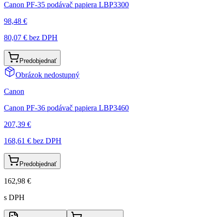
Canon PF-35 podávač papiera LBP3300
98,48 €
80,07 €
bez DPH
Predobjednať
Obrázok nedostupný
Canon
Canon PF-36 podávač papiera LBP3460
207,39 €
168,61 €
bez DPH
Predobjednať
162,98 €
s DPH