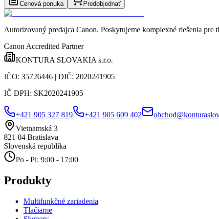
Cenová ponuka
Predobjednať
Autorizovaný predajca Canon
. Poskytujeme komplexné riešenia pre t
Canon Accredited Partner
KONTURA SLOVAKIA s.r.o.
IČO:
35726446
| DIČ:
2020241905
IČ DPH:
SK2020241905
+421 905 327 819
+421 905 609 402
obchod@konturaslov
Vietnamská 3
821 04
Bratislava
Slovenská republika
Po - Pi: 9:00 - 17:00
Produkty
Multifunkčné zariadenia
Tlačiarne
Skenery