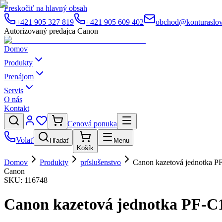
Preskočiť na hlavný obsah
+421 905 327 819
+421 905 609 402
obchod@konturaslov
Autorizovaný predajca Canon
Domov
Produkty
Prenájom
Servis
O nás
Kontakt
Cenová ponuka
Volať
Hľadať
Menu
Košík
Domov
Produkty
príslušenstvo
Canon kazetová jednotka PF
Canon
SKU:
116748
Canon kazetová jednotka PF-C1 