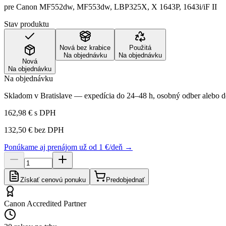
pre Canon MF552dw, MF553dw, LBP325X, X 1643P, 1643i/iF II
Stav produktu
Nová bez krabice
Použitá
Na objednávku
Na objednávku
Nová
Na objednávku
Na objednávku
Skladom v Bratislave — expedícia do 24–48 h, osobný odber alebo do
162,98 €
s DPH
132,50 €
bez DPH
Ponúkame aj prenájom už od 1 €/deň →
Získať cenovú ponuku
Predobjednať
Canon Accredited Partner