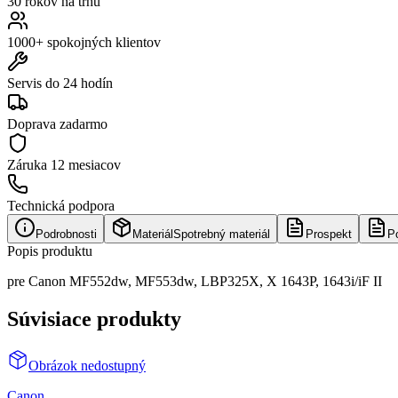
30 rokov na trhu
1000+ spokojných klientov
Servis do 24 hodín
Doprava zadarmo
Záruka
12 mesiacov
Technická podpora
Podrobnosti
Materiál
Spotrebný materiál
Prospekt
P
Popis produktu
pre Canon MF552dw, MF553dw, LBP325X, X 1643P, 1643i/iF II
Súvisiace produkty
Obrázok nedostupný
Canon