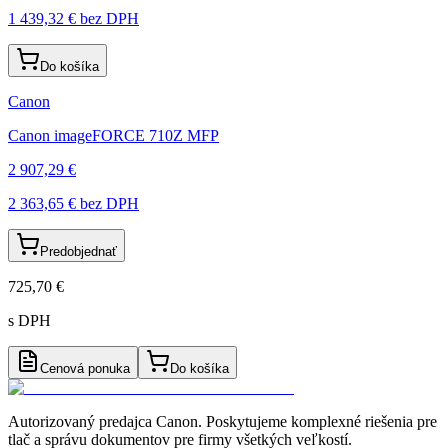
1 439,32 €
bez DPH
Do košíka
Canon
Canon imageFORCE 710Z MFP
2 907,29 €
2 363,65 €
bez DPH
Predobjednať
725,70 €
s DPH
Cenová ponuka
Do košíka
Autorizovaný predajca Canon
. Poskytujeme komplexné riešenia pre
tlač a správu dokumentov pre firmy všetkých veľkostí.