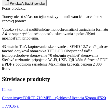
Ponuka
Vyžiadať ponuku
Popis produktu
Tonery nie sú súčasťou tejto zostavy — radi vám ich naceníme v
cenovej ponuke.
Vysoko výkonné multifunkčné monochromatické zariadenia formátu
A4 so super rýchlou schopnosťou skenovania s pokročilými
možnosťami pripojenia.
43 str./min Tlač, kopírovanie, skenovanie a SEND 12,7 cm/5 palcov
farebná dotyková obrazovka TFT LCD Obojstranná tlač a
jednoprechodové skenovanie 70 obr./min rýchlosť skenovania
Sieťové rozhranie, pripojenie Wi-Fi, USB, QR kódu Šifrované PDF
a PDF s podpisom zariadenia Maximálna kapacita papiera 2 300
listov
Súvisiace produkty
Canon
Canon imageFORCE 710 MFP + rýchlostná licencia 52ppm iF520
1 770,36 €