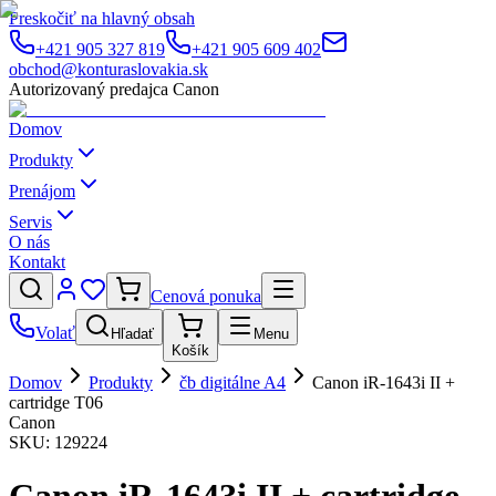
Preskočiť na hlavný obsah
+421 905 327 819
+421 905 609 402
obchod@konturaslovakia.sk
Autorizovaný predajca Canon
Domov
Produkty
Prenájom
Servis
O nás
Kontakt
Cenová ponuka
Volať
Hľadať
Menu
Košík
Domov
Produkty
čb digitálne A4
Canon iR-1643i II +
cartridge T06
Canon
SKU:
129224