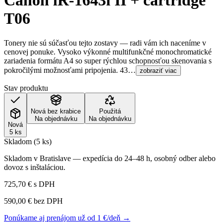
Canon iR-1643i II + cartridge
T06
Tonery nie sú súčasťou tejto zostavy — radi vám ich naceníme v
cenovej ponuke. Vysoko výkonné multifunkčné monochromatické
zariadenia formátu A4 so super rýchlou schopnosťou skenovania s
pokročilými možnosťami pripojenia. 43…
zobraziť viac
Stav produktu
Nová bez krabice
Použitá
Na objednávku
Na objednávku
Nová
5 ks
Skladom (5 ks)
Skladom v Bratislave — expedícia do 24–48 h, osobný odber alebo
dovoz s inštaláciou.
725,70 €
s DPH
590,00 €
bez DPH
Ponúkame aj prenájom už od 1 €/deň →