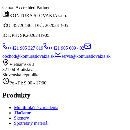
Canon Accredited Partner
KONTURA SLOVAKIA s.r.o.
IČO:
35726446
| DIČ:
2020241905
IČ DPH:
SK2020241905
+421 905 327 819
+421 905 609 402
obchod@konturaslovakia.sk
servis@konturaslovakia.sk
Vietnamská 3
821 04
Bratislava
Slovenská republika
Po - Pi: 9:00 - 17:00
Produkty
Multifunkčné zariadenia
Tlačiarne
Skenery
Spotrebný materiál