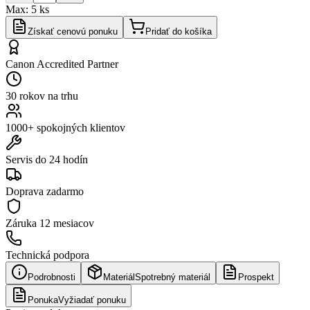
Max:
5
ks
Získať cenovú ponuku
Pridať do košíka
Canon Accredited Partner
30 rokov na trhu
1000+ spokojných klientov
Servis do 24 hodín
Doprava zadarmo
Záruka
12 mesiacov
Technická podpora
Podrobnosti
Materiál
Spotrebný materiál
Prospekt
Ponuka
Vyžiadať ponuku