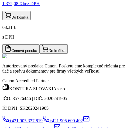
1 375,08 €
bez DPH
Do košíka
63,31 €
s DPH
Cenová ponuka
Do košíka
Autorizovaný predajca Canon
. Poskytujeme komplexné riešenia pre
tlač a správu dokumentov pre firmy všetkých veľkostí.
Canon Accredited Partner
KONTURA SLOVAKIA s.r.o.
IČO:
35726446
| DIČ:
2020241905
IČ DPH:
SK2020241905
+421 905 327 819
+421 905 609 402