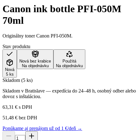
Canon ink bottle PFI-050M
70ml
Originálny toner Canon PFI-050M.
Stav produktu
Nová bez krabice
Použitá
Na objednávku
Na objednávku
Nová
5 ks
Skladom (5 ks)
Skladom v Bratislave — expedícia do 24–48 h, osobný odber alebo
dovoz s inštaláciou.
63,31 €
s DPH
51,48 €
bez DPH
Ponúkame aj prenájom už od 1 €/deň →