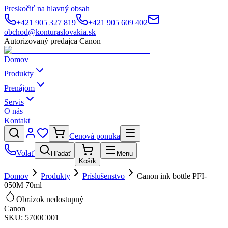
Preskočiť na hlavný obsah
+421 905 327 819
+421 905 609 402
obchod@konturaslovakia.sk
Autorizovaný predajca Canon
Domov
Produkty
Prenájom
Servis
O nás
Kontakt
Cenová ponuka
Volať
Hľadať
Menu
Košík
Domov
Produkty
Príslušenstvo
Canon ink bottle PFI-
050M 70ml
Obrázok nedostupný
Canon
SKU:
5700C001