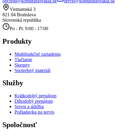
obchod@konturaslovakia.sk
servis@konturaslovakia.sk
Vietnamská 3
821 04
Bratislava
Slovenská republika
Po - Pi: 9:00 - 17:00
Produkty
Multifunkčné zariadenia
Tlačiarne
Skenery
Spotrebný materiál
Služby
Krátkodobý prenájom
Dlhodobý prenájom
Servis a údržba
Požiadavka na servis
Spoločnosť