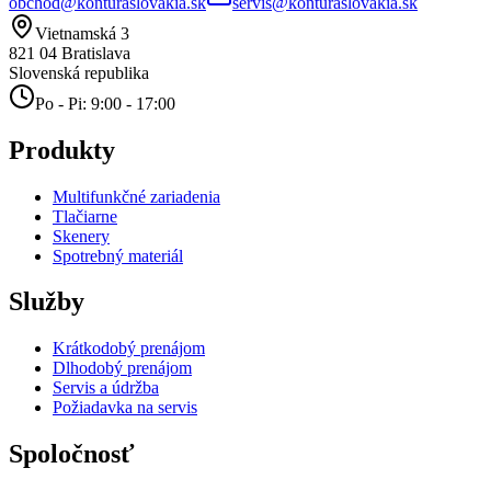
obchod@konturaslovakia.sk
servis@konturaslovakia.sk
Vietnamská 3
821 04
Bratislava
Slovenská republika
Po - Pi: 9:00 - 17:00
Produkty
Multifunkčné zariadenia
Tlačiarne
Skenery
Spotrebný materiál
Služby
Krátkodobý prenájom
Dlhodobý prenájom
Servis a údržba
Požiadavka na servis
Spoločnosť