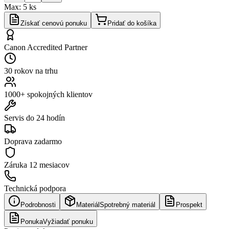
Max:
5
ks
Získať cenovú ponuku
Pridať do košíka
Canon Accredited Partner
30 rokov na trhu
1000+ spokojných klientov
Servis do 24 hodín
Doprava zadarmo
Záruka
12 mesiacov
Technická podpora
Podrobnosti
Materiál
Spotrebný materiál
Prospekt
Ponuka
Vyžiadať ponuku