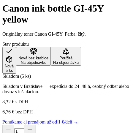
Canon ink bottle GI-45Y
yellow
Originálny toner Canon GI-45Y. Farba: žltý.
Stav produktu
Nová bez krabice
Použitá
Na objednávku
Na objednávku
Nová
5 ks
Skladom (5 ks)
Skladom v Bratislave — expedícia do 24–48 h, osobný odber alebo
dovoz s inštaláciou.
8,32 €
s DPH
6,76 €
bez DPH
Ponúkame aj prenájom už od 1 €/deň →