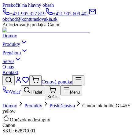
Preskočiť na hlavný obsah
+421 905 327 819
+421 905 609 402
obchod@konturaslovakia.sk
Autorizovaný predajca Canon
Domov
Produkty
Prenájom
Servis
O nás
Kontakt
Cenová ponuka
Volať
Hľadať
Menu
Košík
Domov
Produkty
Príslušenstvo
Canon ink bottle GI-45Y
yellow
Obrázok nedostupný
Canon
SKU:
6287C001