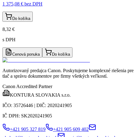
1 375,08 €
bez DPH
Do košíka
8,32 €
s DPH
Cenová ponuka
Do košíka
Autorizovaný predajca Canon
. Poskytujeme komplexné riešenia pre
tlač a správu dokumentov pre firmy všetkých veľkostí.
Canon Accredited Partner
KONTURA SLOVAKIA s.r.o.
IČO:
35726446
| DIČ:
2020241905
IČ DPH:
SK2020241905
+421 905 327 819
+421 905 609 402