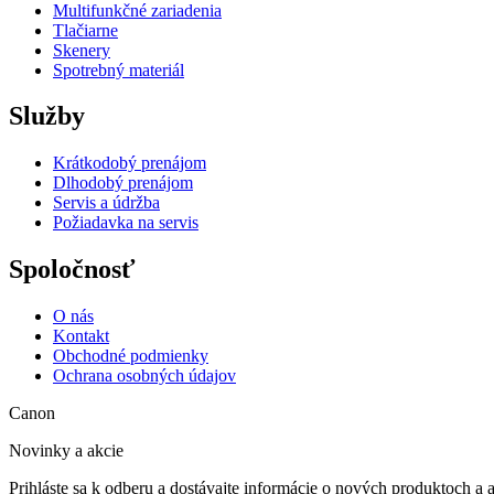
Multifunkčné zariadenia
Tlačiarne
Skenery
Spotrebný materiál
Služby
Krátkodobý prenájom
Dlhodobý prenájom
Servis a údržba
Požiadavka na servis
Spoločnosť
O nás
Kontakt
Obchodné podmienky
Ochrana osobných údajov
Canon
Novinky a akcie
Prihláste sa k odberu a dostávajte informácie o nových produktoch a 