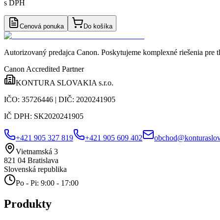
s DPH
Cenová ponuka
Do košíka
Autorizovaný predajca Canon
. Poskytujeme komplexné riešenia pre t
Canon Accredited Partner
KONTURA SLOVAKIA s.r.o.
IČO:
35726446
| DIČ:
2020241905
IČ DPH:
SK2020241905
+421 905 327 819
+421 905 609 402
obchod@konturaslov
Vietnamská 3
821 04
Bratislava
Slovenská republika
Po - Pi: 9:00 - 17:00
Produkty