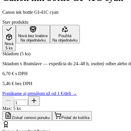
Canon ink bottle GI-41C cyan
Stav produktu
Nová bez krabice
Použitá
Na objednávku
Na objednávku
Nová
5 ks
Skladom (5 ks)
Skladom v Bratislave — expedícia do 24–48 h, osobný odber alebo do
6,70 €
s DPH
5,46 €
bez DPH
Ponúkame aj prenájom už od 1 €/deň →
Max:
5
ks
Získať cenovú ponuku
Pridať do košíka