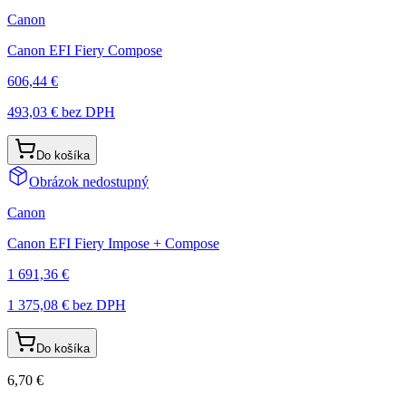
Canon
Canon EFI Fiery Compose
606,44 €
493,03 €
bez DPH
Do košíka
Obrázok nedostupný
Canon
Canon EFI Fiery Impose + Compose
1 691,36 €
1 375,08 €
bez DPH
Do košíka
6,70 €