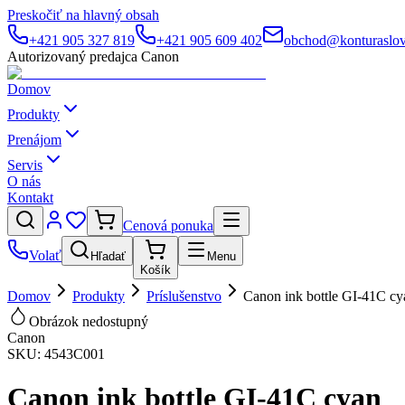
Preskočiť na hlavný obsah
+421 905 327 819
+421 905 609 402
obchod@konturaslov
Autorizovaný predajca Canon
Domov
Produkty
Prenájom
Servis
O nás
Kontakt
Cenová ponuka
Volať
Hľadať
Menu
Košík
Domov
Produkty
Príslušenstvo
Canon ink bottle GI-41C cy
Obrázok nedostupný
Canon
SKU:
4543C001
Canon ink bottle GI-41C cyan