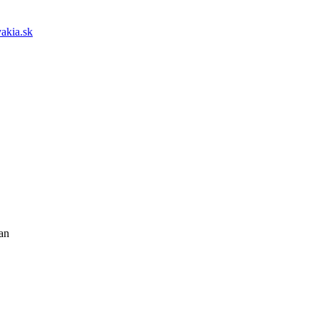
akia.sk
an