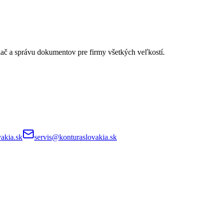
lač a správu dokumentov pre firmy všetkých veľkostí.
akia.sk
servis@konturaslovakia.sk