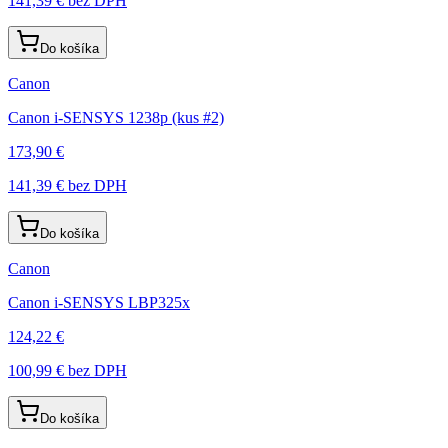
141,39 €
bez DPH
Do košíka
Canon
Canon i-SENSYS 1238p (kus #2)
173,90 €
141,39 €
bez DPH
Do košíka
Canon
Canon i-SENSYS LBP325x
124,22 €
100,99 €
bez DPH
Do košíka