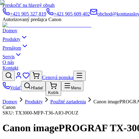
Preskočiť na hlavný obsah
+421 905 327 819
+421 905 609 402
obchod@konturaslov
Autorizovaný predajca Canon
Domov
Produkty
Prenájom
Servis
O nás
Kontakt
Cenová ponuka
Volať
Hľadať
Menu
Košík
Domov
Produkty
Použité zariadenia
Canon imagePROGRAF
Canon
SKU:
TX3000-MFP-T36-AIO-POUZ
Canon imagePROGRAF TX-3000