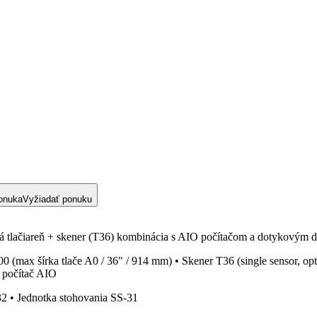
onuka
Vyžiadať ponuku
areň + skener (T36) kombinácia s AIO počítačom a dotykovým disp
x šírka tlače A0 / 36" / 914 mm) • Skener T36 (single sensor, optic
+ počítač AIO
32 • Jednotka stohovania SS-31