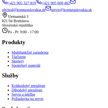
+421 905 327 819
+421 905 609 402
obchod@konturaslovakia.sk
servis@konturaslovakia.sk
Vietnamská 3
821 04
Bratislava
Slovenská republika
Po - Pi: 9:00 - 17:00
Produkty
Multifunkčné zariadenia
Tlačiarne
Skenery
Spotrebný materiál
Služby
Krátkodobý prenájom
Dlhodobý prenájom
Servis a údržba
Požiadavka na servis