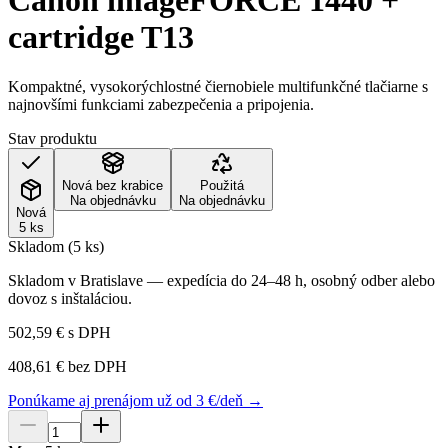
Canon imageFORCE 1440 +
cartridge T13
Kompaktné, vysokorýchlostné čiernobiele multifunkčné tlačiarne s
najnovšími funkciami zabezpečenia a pripojenia.
Stav produktu
Nová bez krabice
Použitá
Na objednávku
Na objednávku
Nová
5 ks
Skladom (5 ks)
Skladom v Bratislave — expedícia do 24–48 h, osobný odber alebo
dovoz s inštaláciou.
502,59 €
s DPH
408,61 €
bez DPH
Ponúkame aj prenájom už od 3 €/deň →