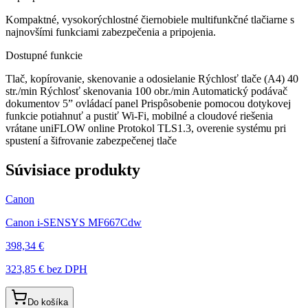
Kompaktné, vysokorýchlostné čiernobiele multifunkčné tlačiarne s
najnovšími funkciami zabezpečenia a pripojenia.
Dostupné funkcie
Tlač, kopírovanie, skenovanie a odosielanie Rýchlosť tlače (A4) 40
str./min Rýchlosť skenovania 100 obr./min Automatický podávač
dokumentov 5” ovládací panel Prispôsobenie pomocou dotykovej
funkcie potiahnuť a pustiť Wi-Fi, mobilné a cloudové riešenia
vrátane uniFLOW online Protokol TLS1.3, overenie systému pri
spustení a šifrovanie zabezpečenej tlače
Súvisiace produkty
Canon
Canon i-SENSYS MF667Cdw
398,34 €
323,85 €
bez DPH
Do košíka