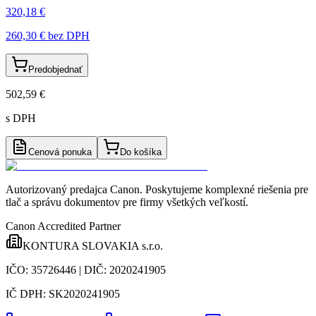
320,18 €
260,30 €
bez DPH
Predobjednať
502,59 €
s DPH
Cenová ponuka
Do košíka
Autorizovaný predajca Canon
. Poskytujeme komplexné riešenia pre
tlač a správu dokumentov pre firmy všetkých veľkostí.
Canon Accredited Partner
KONTURA SLOVAKIA s.r.o.
IČO:
35726446
| DIČ:
2020241905
IČ DPH:
SK2020241905