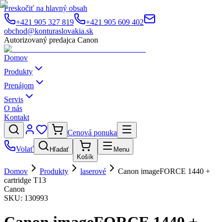
Preskočiť na hlavný obsah
+421 905 327 819
+421 905 609 402
obchod@konturaslovakia.sk
Autorizovaný predajca Canon
Domov
Produkty
Prenájom
Servis
O nás
Kontakt
Cenová ponuka
Volať
Hľadať
Menu
Košík
Domov
Produkty
laserové
Canon imageFORCE 1440 +
cartridge T13
Canon
SKU:
130993