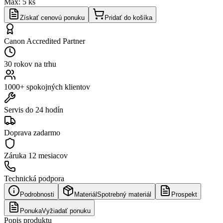
Max:
5
ks
Získať cenovú ponuku
Pridať do košíka
Canon Accredited Partner
30 rokov na trhu
1000+ spokojných klientov
Servis do 24 hodín
Doprava zadarmo
Záruka
12 mesiacov
Technická podpora
Podrobnosti
Materiál
Spotrebný materiál
Prospekt
Ponuka
Vyžiadať ponuku
Popis produktu