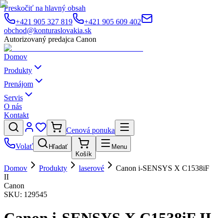
Preskočiť na hlavný obsah
+421 905 327 819
+421 905 609 402
obchod@konturaslovakia.sk
Autorizovaný predajca Canon
Domov
Produkty
Prenájom
Servis
O nás
Kontakt
Cenová ponuka
Volať
Hľadať
Menu
Košík
Domov
Produkty
laserové
Canon i-SENSYS X C1538iF
II
Canon
SKU:
129545