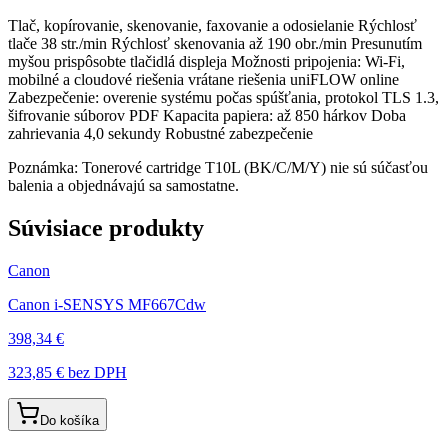
Tlač, kopírovanie, skenovanie, faxovanie a odosielanie Rýchlosť
tlače 38 str./min Rýchlosť skenovania až 190 obr./min Presunutím
myšou prispôsobte tlačidlá displeja Možnosti pripojenia: Wi-Fi,
mobilné a cloudové riešenia vrátane riešenia uniFLOW online
Zabezpečenie: overenie systému počas spúšťania, protokol TLS 1.3,
šifrovanie súborov PDF Kapacita papiera: až 850 hárkov Doba
zahrievania 4,0 sekundy Robustné zabezpečenie
Poznámka: Tonerové cartridge T10L (BK/C/M/Y) nie sú súčasťou
balenia a objednávajú sa samostatne.
Súvisiace produkty
Canon
Canon i-SENSYS MF667Cdw
398,34 €
323,85 €
bez DPH
Do košíka