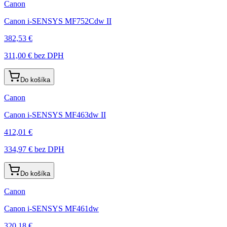
Canon
Canon i-SENSYS MF752Cdw II
382,53 €
311,00 €
bez DPH
Do košíka
Canon
Canon i-SENSYS MF463dw II
412,01 €
334,97 €
bez DPH
Do košíka
Canon
Canon i-SENSYS MF461dw
320,18 €