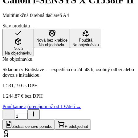
Canon i-SENSYS X C1538iF II
Multifunkčná farebná tlačiareň A4
Stav produktu
Nová bez krabice
Použitá
Na objednávku
Na objednávku
Nová
Na objednávku
Na objednávku
Skladom v Bratislave — expedícia do 24–48 h, osobný odber alebo
dovoz s inštaláciou.
1 531,19 €
s DPH
1 244,87 €
bez DPH
Ponúkame aj prenájom už od 1 €/deň →
Získať cenovú ponuku
Predobjednať