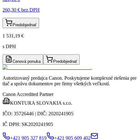
260,30 €
bez DPH
Predobjednať
1 531,19 €
s DPH
Cenová ponuka
Predobjednať
Autorizovaný predajca Canon
. Poskytujeme komplexné riešenia pre
tlač a správu dokumentov pre firmy všetkých veľkostí.
Canon Accredited Partner
KONTURA SLOVAKIA s.r.o.
IČO:
35726446
| DIČ:
2020241905
IČ DPH:
SK2020241905
+421 905 327 819
+421 905 609 402