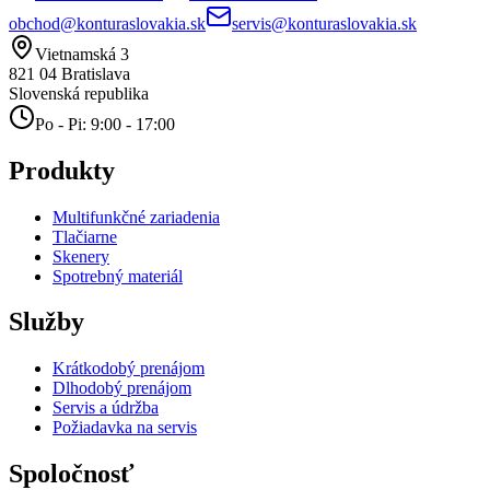
obchod@konturaslovakia.sk
servis@konturaslovakia.sk
Vietnamská 3
821 04
Bratislava
Slovenská republika
Po - Pi: 9:00 - 17:00
Produkty
Multifunkčné zariadenia
Tlačiarne
Skenery
Spotrebný materiál
Služby
Krátkodobý prenájom
Dlhodobý prenájom
Servis a údržba
Požiadavka na servis
Spoločnosť