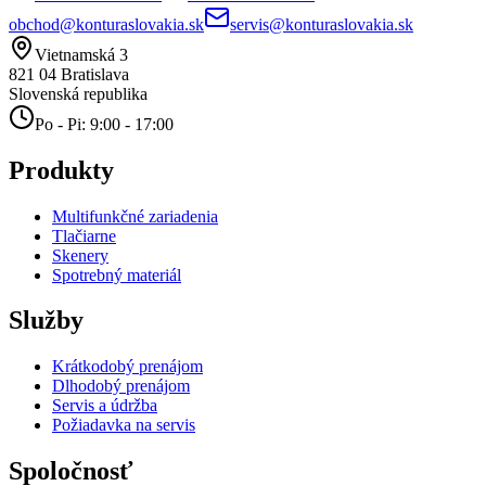
obchod@konturaslovakia.sk
servis@konturaslovakia.sk
Vietnamská 3
821 04
Bratislava
Slovenská republika
Po - Pi: 9:00 - 17:00
Produkty
Multifunkčné zariadenia
Tlačiarne
Skenery
Spotrebný materiál
Služby
Krátkodobý prenájom
Dlhodobý prenájom
Servis a údržba
Požiadavka na servis
Spoločnosť