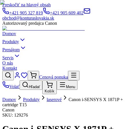
Preskočiť na hlavný obsah
+421 905 327 819
+421 905 609 402
obchod@konturaslovakia.sk
Autorizovaný predajca Canon
Domov
Produkty
Prenájom
Servis
O nás
Kontakt
Cenová ponuka
Volať
Hľadať
Menu
Košík
Domov
Produkty
laserové
Canon i-SENSYS X 1871P +
cartridge T15
Canon
SKU:
129276