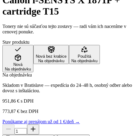
Canon i-SENSYS X 1871P +
cartridge T15
Tonery nie sú súčasťou tejto zostavy — radi vám ich naceníme v
cenovej ponuke.
Stav produktu
Nová bez krabice
Použitá
Na objednávku
Na objednávku
Nová
Na objednávku
Na objednávku
Skladom v Bratislave — expedícia do 24–48 h, osobný odber alebo
dovoz s inštaláciou.
951,86 €
s DPH
773,87 €
bez DPH
Ponúkame aj prenájom už od 1 €/deň →