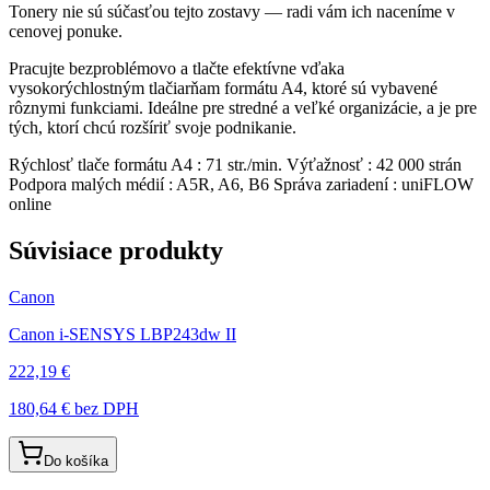
Tonery nie sú súčasťou tejto zostavy — radi vám ich naceníme v
cenovej ponuke.
Pracujte bezproblémovo a tlačte efektívne vďaka
vysokorýchlostným tlačiarňam formátu A4, ktoré sú vybavené
rôznymi funkciami. Ideálne pre stredné a veľké organizácie, a je pre
tých, ktorí chcú rozšíriť svoje podnikanie.
Rýchlosť tlače formátu A4 : 71 str./min. Výťažnosť : 42 000 strán
Podpora malých médií : A5R, A6, B6 Správa zariadení : uniFLOW
online
Súvisiace produkty
Canon
Canon i-SENSYS LBP243dw II
222,19 €
180,64 €
bez DPH
Do košíka