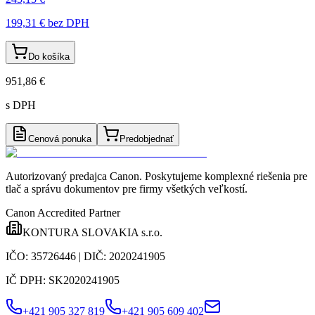
199,31 €
bez DPH
Do košíka
951,86 €
s DPH
Cenová ponuka
Predobjednať
Autorizovaný predajca Canon
. Poskytujeme komplexné riešenia pre
tlač a správu dokumentov pre firmy všetkých veľkostí.
Canon Accredited Partner
KONTURA SLOVAKIA s.r.o.
IČO:
35726446
| DIČ:
2020241905
IČ DPH:
SK2020241905
+421 905 327 819
+421 905 609 402