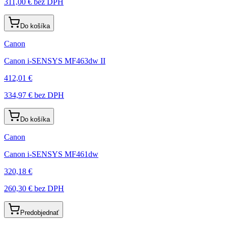
311,00 €
bez DPH
Do košíka
Canon
Canon i-SENSYS MF463dw II
412,01 €
334,97 €
bez DPH
Do košíka
Canon
Canon i-SENSYS MF461dw
320,18 €
260,30 €
bez DPH
Predobjednať