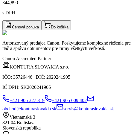
344,89 €
s DPH
Cenová ponuka
Do košíka
Autorizovaný predajca Canon
. Poskytujeme komplexné riešenia pre
tlač a správu dokumentov pre firmy všetkých veľkostí.
Canon Accredited Partner
KONTURA SLOVAKIA s.r.o.
IČO:
35726446
| DIČ:
2020241905
IČ DPH:
SK2020241905
+421 905 327 819
+421 905 609 402
obchod@konturaslovakia.sk
servis@konturaslovakia.sk
Vietnamská 3
821 04
Bratislava
Slovenská republika