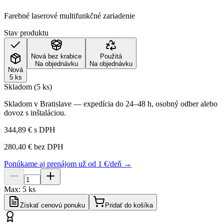
Farebné laserové multifunkčné zariadenie
Stav produktu
Nová bez krabice
Použitá
Na objednávku
Na objednávku
Nová
5 ks
Skladom (5 ks)
Skladom v Bratislave — expedícia do 24–48 h, osobný odber alebo
dovoz s inštaláciou.
344,89 €
s DPH
280,40 €
bez DPH
Ponúkame aj prenájom už od 1 €/deň →
Max:
5
ks
Získať cenovú ponuku
Pridať do košíka