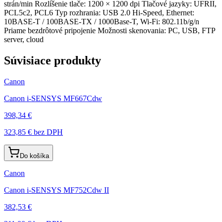
strán/min Rozlíšenie tlače: 1200 × 1200 dpi Tlačové jazyky: UFRII,
PCL5c2, PCL6 Typ rozhrania: USB 2.0 Hi-Speed, Ethernet:
10BASE-T / 100BASE-TX / 1000Base-T, Wi-Fi: 802.11b/g/n
Priame bezdrôtové pripojenie Možnosti skenovania: PC, USB, FTP
server, cloud
Súvisiace produkty
Canon
Canon i-SENSYS MF667Cdw
398,34 €
323,85 €
bez DPH
Do košíka
Canon
Canon i-SENSYS MF752Cdw II
382,53 €