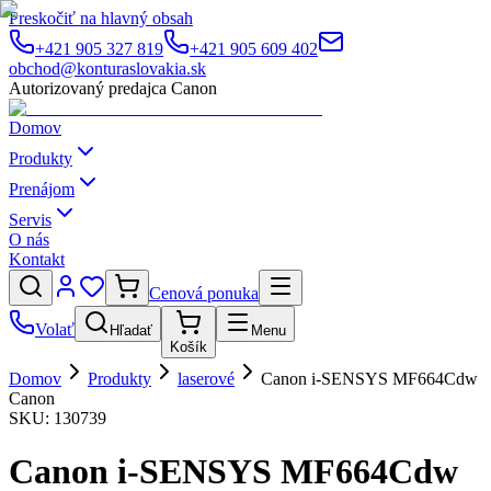
Preskočiť na hlavný obsah
+421 905 327 819
+421 905 609 402
obchod@konturaslovakia.sk
Autorizovaný predajca Canon
Domov
Produkty
Prenájom
Servis
O nás
Kontakt
Cenová ponuka
Volať
Hľadať
Menu
Košík
Domov
Produkty
laserové
Canon i-SENSYS MF664Cdw
Canon
SKU:
130739
Canon i-SENSYS MF664Cdw