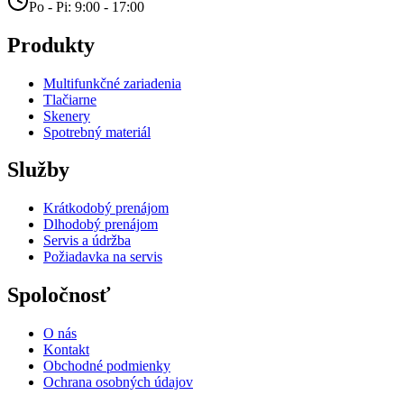
Po - Pi: 9:00 - 17:00
Produkty
Multifunkčné zariadenia
Tlačiarne
Skenery
Spotrebný materiál
Služby
Krátkodobý prenájom
Dlhodobý prenájom
Servis a údržba
Požiadavka na servis
Spoločnosť
O nás
Kontakt
Obchodné podmienky
Ochrana osobných údajov