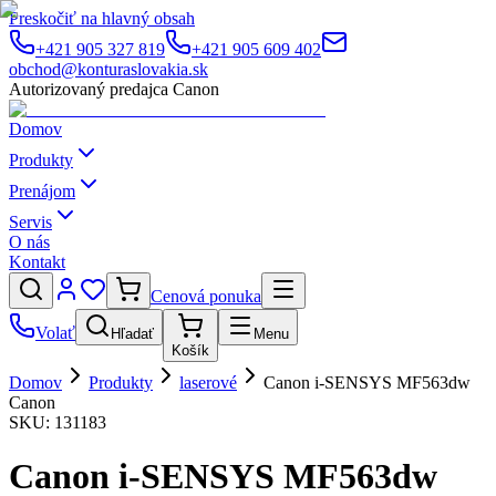
Preskočiť na hlavný obsah
+421 905 327 819
+421 905 609 402
obchod@konturaslovakia.sk
Autorizovaný predajca Canon
Domov
Produkty
Prenájom
Servis
O nás
Kontakt
Cenová ponuka
Volať
Hľadať
Menu
Košík
Domov
Produkty
laserové
Canon i-SENSYS MF563dw
Canon
SKU:
131183
Canon i-SENSYS MF563dw