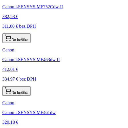
Canon i-SENSYS MF752Cdw II
382,53 €
311,00 €
bez DPH
Do košíka
Canon
Canon i-SENSYS MF463dw II
412,01 €
334,97 €
bez DPH
Do košíka
Canon
Canon i-SENSYS MF461dw
320,18 €