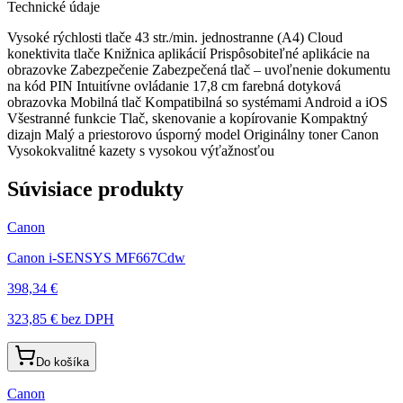
Technické údaje
Vysoké rýchlosti tlače 43 str./min. jednostranne (A4) Cloud
konektivita tlače Knižnica aplikácií Prispôsobiteľné aplikácie na
obrazovke Zabezpečenie Zabezpečená tlač – uvoľnenie dokumentu
na kód PIN Intuitívne ovládanie 17,8 cm farebná dotyková
obrazovka Mobilná tlač Kompatibilná so systémami Android a iOS
Všestranné funkcie Tlač, skenovanie a kopírovanie Kompaktný
dizajn Malý a priestorovo úsporný model Originálny toner Canon
Vysokokvalitné kazety s vysokou výťažnosťou
Súvisiace produkty
Canon
Canon i-SENSYS MF667Cdw
398,34 €
323,85 €
bez DPH
Do košíka
Canon