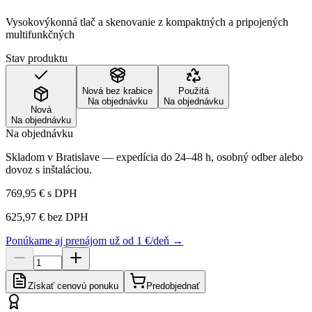
Vysokovýkonná tlač a skenovanie z kompaktných a pripojených
multifunkčných
Stav produktu
Nová bez krabice
Použitá
Na objednávku
Na objednávku
Nová
Na objednávku
Na objednávku
Skladom v Bratislave — expedícia do 24–48 h, osobný odber alebo
dovoz s inštaláciou.
769,95 €
s DPH
625,97 €
bez DPH
Ponúkame aj prenájom už od 1 €/deň →
Získať cenovú ponuku
Predobjednať