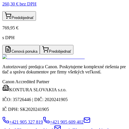
260,30 €
bez DPH
Predobjednať
769,95 €
s DPH
Cenová ponuka
Predobjednať
Autorizovaný predajca Canon
. Poskytujeme komplexné riešenia pre
tlač a správu dokumentov pre firmy všetkých veľkostí.
Canon Accredited Partner
KONTURA SLOVAKIA s.r.o.
IČO:
35726446
| DIČ:
2020241905
IČ DPH:
SK2020241905
+421 905 327 819
+421 905 609 402