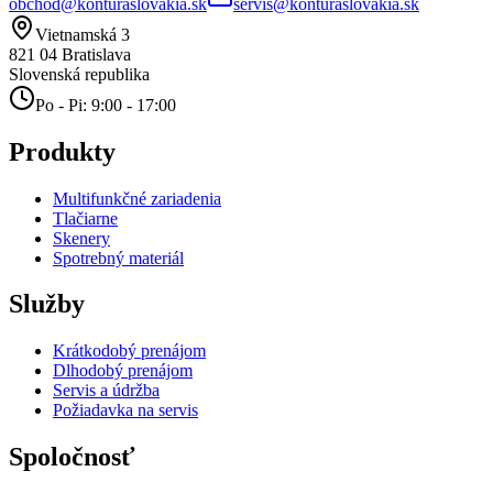
obchod@konturaslovakia.sk
servis@konturaslovakia.sk
Vietnamská 3
821 04
Bratislava
Slovenská republika
Po - Pi: 9:00 - 17:00
Produkty
Multifunkčné zariadenia
Tlačiarne
Skenery
Spotrebný materiál
Služby
Krátkodobý prenájom
Dlhodobý prenájom
Servis a údržba
Požiadavka na servis
Spoločnosť