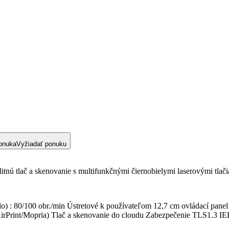
onuka
Vyžiadať ponuku
litnú tlač a skenovanie s multifunkčnými čiernobielymi laserovými tl
lo) : 80/100 obr./min Ústretové k používateľom 12,7 cm ovládací pane
 (AirPrint/Mopria) Tlač a skenovanie do cloudu Zabezpečenie TLS1.3 I