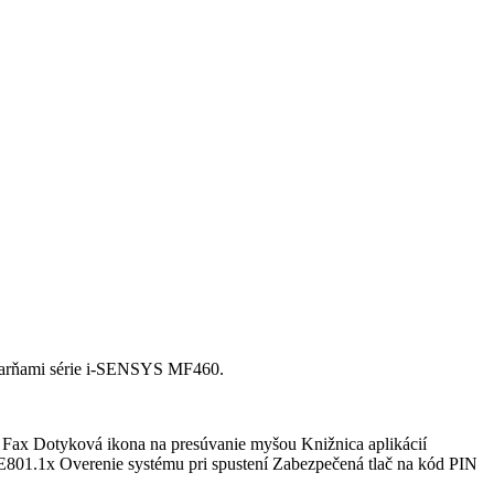
ačiarňami série i-SENSYS MF460.
l Fax Dotyková ikona na presúvanie myšou Knižnica aplikácií
EE801.1x Overenie systému pri spustení Zabezpečená tlač na kód PIN