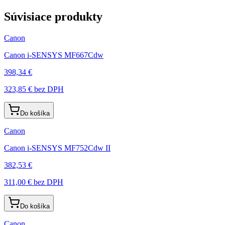
Súvisiace produkty
Canon
Canon i-SENSYS MF667Cdw
398,34 €
323,85 €
bez DPH
Do košíka
Canon
Canon i-SENSYS MF752Cdw II
382,53 €
311,00 €
bez DPH
Do košíka
Canon