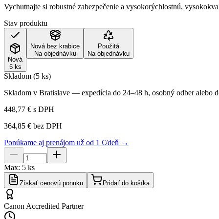
Vychutnajte si robustné zabezpečenie a vysokorýchlostnú, vysokokval
Stav produktu
Nová bez krabice
Použitá
Na objednávku
Na objednávku
Nová
5 ks
Skladom (5 ks)
Skladom v Bratislave — expedícia do 24–48 h, osobný odber alebo do
448,77 €
s DPH
364,85 €
bez DPH
Ponúkame aj prenájom už od 1 €/deň →
Max:
5
ks
Získať cenovú ponuku
Pridať do košíka
Canon Accredited Partner