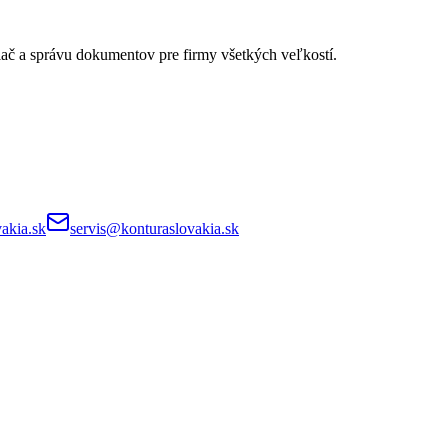
lač a správu dokumentov pre firmy všetkých veľkostí.
akia.sk
servis@konturaslovakia.sk