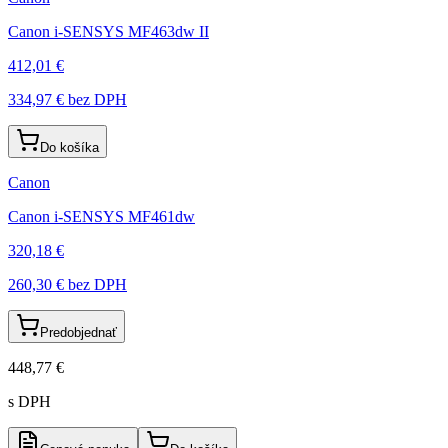
Canon i-SENSYS MF463dw II
412,01 €
334,97 €
bez DPH
Do košíka
Canon
Canon i-SENSYS MF461dw
320,18 €
260,30 €
bez DPH
Predobjednať
448,77 €
s DPH