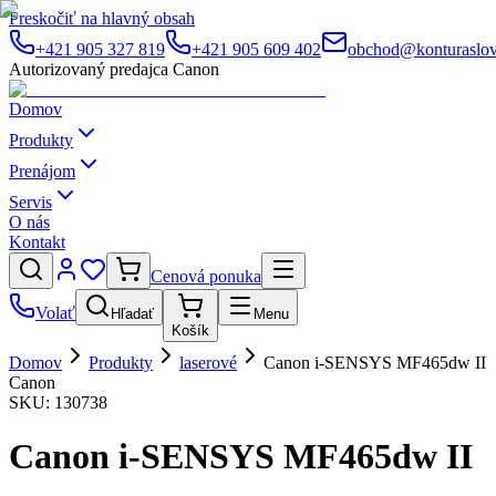
Preskočiť na hlavný obsah
+421 905 327 819
+421 905 609 402
obchod@konturaslov
Autorizovaný predajca Canon
Domov
Produkty
Prenájom
Servis
O nás
Kontakt
Cenová ponuka
Volať
Hľadať
Menu
Košík
Domov
Produkty
laserové
Canon i-SENSYS MF465dw II
Canon
SKU:
130738
Canon i-SENSYS MF465dw II