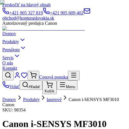
Preskočiť na hlavný obsah
+421 905 327 819
+421 905 609 402
obchod@konturaslovakia.sk
Autorizovaný predajca Canon
Domov
Produkty
Prenájom
Servis
O nás
Kontakt
Cenová ponuka
Volať
Hľadať
Menu
Košík
Domov
Produkty
laserové
Canon i-SENSYS MF3010
Canon
SKU:
98354
Canon i-SENSYS MF3010