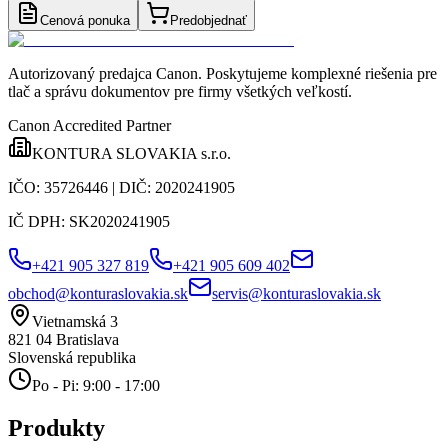
Cenová ponuka
Predobjednať
Autorizovaný predajca Canon
. Poskytujeme komplexné riešenia pre
tlač a správu dokumentov pre firmy všetkých veľkostí.
Canon Accredited Partner
KONTURA SLOVAKIA s.r.o.
IČO:
35726446
| DIČ:
2020241905
IČ DPH:
SK2020241905
+421 905 327 819
+421 905 609 402
obchod@konturaslovakia.sk
servis@konturaslovakia.sk
Vietnamská 3
821 04
Bratislava
Slovenská republika
Po - Pi: 9:00 - 17:00
Produkty