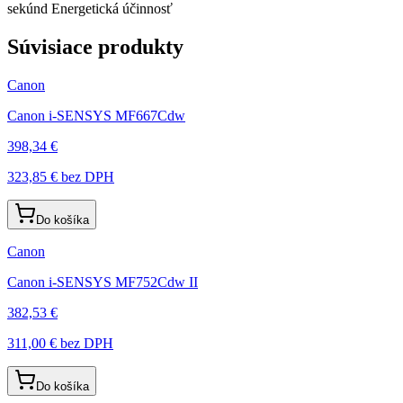
sekúnd Energetická účinnosť
Súvisiace produkty
Canon
Canon i-SENSYS MF667Cdw
398,34 €
323,85 €
bez DPH
Do košíka
Canon
Canon i-SENSYS MF752Cdw II
382,53 €
311,00 €
bez DPH
Do košíka