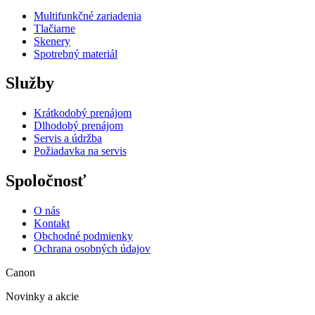
Multifunkčné zariadenia
Tlačiarne
Skenery
Spotrebný materiál
Služby
Krátkodobý prenájom
Dlhodobý prenájom
Servis a údržba
Požiadavka na servis
Spoločnosť
O nás
Kontakt
Obchodné podmienky
Ochrana osobných údajov
Canon
Novinky a akcie