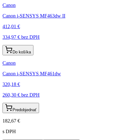
Canon
Canon i-SENSYS MF463dw II
412,01 €
334,97 €
bez DPH
Do košíka
Canon
Canon i-SENSYS MF461dw
320,18 €
260,30 €
bez DPH
Predobjednať
182,67 €
s DPH