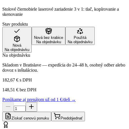
Stolové čiernobiele laserové zariadenie 3 v 1: tlač, kopírovanie a
skenovanie
Stav produktu
Nová bez krabice
Použitá
Na objednávku
Na objednávku
Nová
Na objednávku
Na objednávku
Skladom v Bratislave — expedícia do 24–48 h, osobný odber alebo
dovoz s inštaláciou.
182,67 €
s DPH
148,51 €
bez DPH
Ponúkame aj prenájom už od 1 €/deň →
Získať cenovú ponuku
Predobjednať