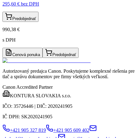
295,60 €
bez DPH
Predobjednať
990,38 €
s DPH
Cenová ponuka
Predobjednať
Autorizovaný predajca Canon
. Poskytujeme komplexné riešenia pre
tlač a správu dokumentov pre firmy všetkých veľkostí.
Canon Accredited Partner
KONTURA SLOVAKIA s.r.o.
IČO:
35726446
| DIČ:
2020241905
IČ DPH:
SK2020241905
+421 905 327 819
+421 905 609 402