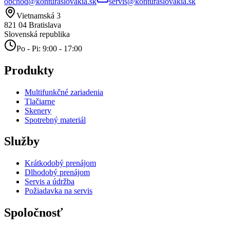
obchod@konturaslovakia.sk
servis@konturaslovakia.sk
Vietnamská 3
821 04
Bratislava
Slovenská republika
Po - Pi: 9:00 - 17:00
Produkty
Multifunkčné zariadenia
Tlačiarne
Skenery
Spotrebný materiál
Služby
Krátkodobý prenájom
Dlhodobý prenájom
Servis a údržba
Požiadavka na servis
Spoločnosť