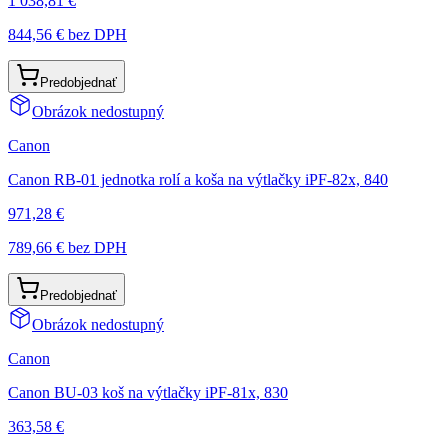
1 038,81 €
844,56 €
bez DPH
Predobjednať
Obrázok nedostupný
Canon
Canon RB-01 jednotka rolí a koša na výtlačky iPF-82x, 840
971,28 €
789,66 €
bez DPH
Predobjednať
Obrázok nedostupný
Canon
Canon BU-03 koš na výtlačky iPF-81x, 830
363,58 €