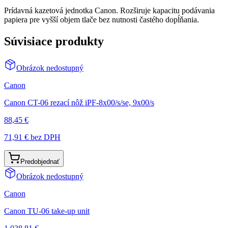
Prídavná kazetová jednotka Canon. Rozširuje kapacitu podávania
papiera pre vyšší objem tlače bez nutnosti častého dopĺňania.
Súvisiace produkty
Obrázok nedostupný
Canon
Canon CT-06 rezací nôž iPF-8x00/s/se, 9x00/s
88,45 €
71,91 €
bez DPH
Predobjednať
Obrázok nedostupný
Canon
Canon TU-06 take-up unit