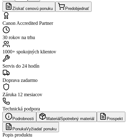
Získať cenovú ponuku
Predobjednať
Canon Accredited Partner
30 rokov na trhu
1000+ spokojných klientov
Servis do 24 hodín
Doprava zadarmo
Záruka
12 mesiacov
Technická podpora
Podrobnosti
Materiál
Spotrebný materiál
Prospekt
Ponuka
Vyžiadať ponuku
Popis produktu