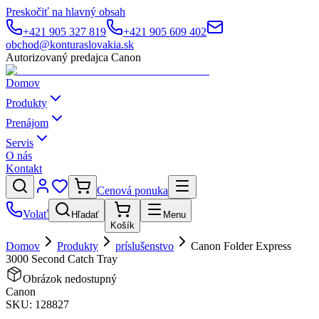
Preskočiť na hlavný obsah
+421 905 327 819
+421 905 609 402
obchod@konturaslovakia.sk
Autorizovaný predajca Canon
Domov
Produkty
Prenájom
Servis
O nás
Kontakt
Cenová ponuka
Volať
Hľadať
Menu
Košík
Domov
Produkty
príslušenstvo
Canon Folder Express
3000 Second Catch Tray
Obrázok nedostupný
Canon
SKU:
128827