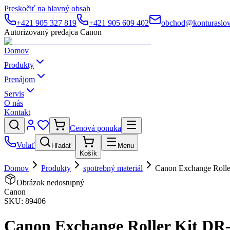
Preskočiť na hlavný obsah
+421 905 327 819
+421 905 609 402
obchod@konturaslov
Autorizovaný predajca Canon
Domov
Produkty
Prenájom
Servis
O nás
Kontakt
Cenová ponuka
Volať
Hľadať
Menu
Košík
Domov
Produkty
spotrebný materiál
Canon Exchange Rolle
Obrázok nedostupný
Canon
SKU:
89406
Canon Exchange Roller Kit DR