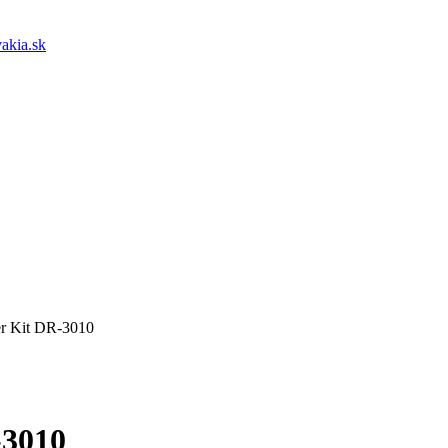
akia.sk
r Kit DR-3010
-3010