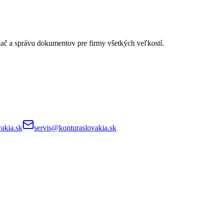
lač a správu dokumentov pre firmy všetkých veľkostí.
akia.sk
servis@konturaslovakia.sk