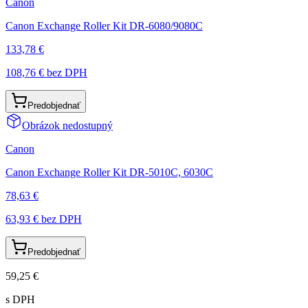
Canon
Canon Exchange Roller Kit DR-6080/9080C
133,78 €
108,76 €
bez DPH
Predobjednať
Obrázok nedostupný
Canon
Canon Exchange Roller Kit DR-5010C, 6030C
78,63 €
63,93 €
bez DPH
Predobjednať
59,25 €
s DPH