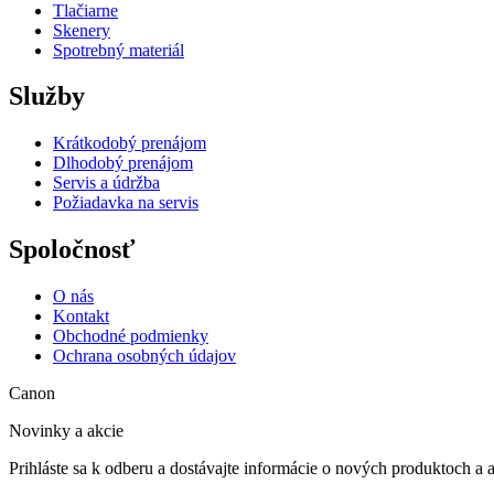
Tlačiarne
Skenery
Spotrebný materiál
Služby
Krátkodobý prenájom
Dlhodobý prenájom
Servis a údržba
Požiadavka na servis
Spoločnosť
O nás
Kontakt
Obchodné podmienky
Ochrana osobných údajov
Canon
Novinky a akcie
Prihláste sa k odberu a dostávajte informácie o nových produktoch a 