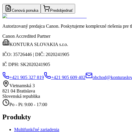
Cenová ponuka
Predobjednať
Autorizovaný predajca Canon
. Poskytujeme komplexné riešenia pre t
Canon Accredited Partner
KONTURA SLOVAKIA s.r.o.
IČO:
35726446
| DIČ:
2020241905
IČ DPH:
SK2020241905
+421 905 327 819
+421 905 609 402
obchod@konturaslov
Vietnamská 3
821 04
Bratislava
Slovenská republika
Po - Pi: 9:00 - 17:00
Produkty
Multifunkčné zariadenia