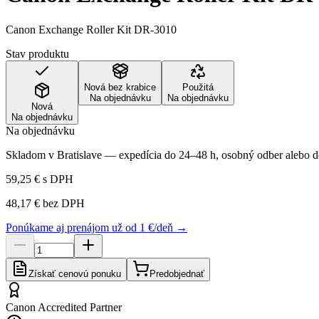
Canon Exchange Roller Kit DR-3010
Stav produktu
Nová bez krabice
Použitá
Na objednávku
Na objednávku
Nová
Na objednávku
Na objednávku
Skladom v Bratislave — expedícia do 24–48 h, osobný odber alebo do
59,25 €
s DPH
48,17 €
bez DPH
Ponúkame aj prenájom už od 1 €/deň →
Získať cenovú ponuku
Predobjednať
Canon Accredited Partner