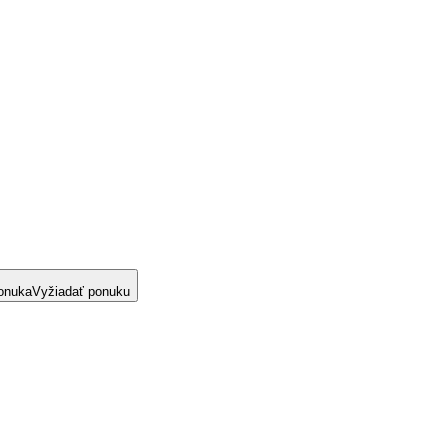
onuka
Vyžiadať ponuku