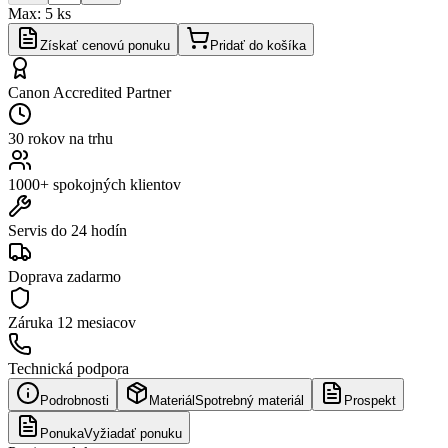
Max:
5
ks
Získať cenovú ponuku
Pridať do košíka
Canon Accredited Partner
30 rokov na trhu
1000+ spokojných klientov
Servis do 24 hodín
Doprava zadarmo
Záruka
12 mesiacov
Technická podpora
Podrobnosti
Materiál
Spotrebný materiál
Prospekt
Ponuka
Vyžiadať ponuku