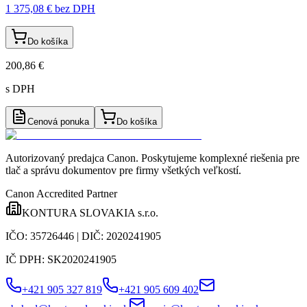
1 375,08 €
bez DPH
Do košíka
200,86 €
s DPH
Cenová ponuka
Do košíka
Autorizovaný predajca Canon
. Poskytujeme komplexné riešenia pre
tlač a správu dokumentov pre firmy všetkých veľkostí.
Canon Accredited Partner
KONTURA SLOVAKIA s.r.o.
IČO:
35726446
| DIČ:
2020241905
IČ DPH:
SK2020241905
+421 905 327 819
+421 905 609 402