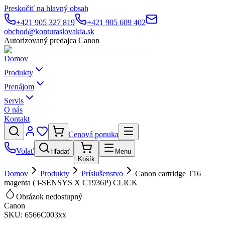
Preskočiť na hlavný obsah
+421 905 327 819
+421 905 609 402
obchod@konturaslovakia.sk
Autorizovaný predajca Canon
Domov
Produkty
Prenájom
Servis
O nás
Kontakt
Cenová ponuka
Volať
Hľadať
Menu
Košík
Domov
Produkty
Príslušenstvo
Canon cartridge T16
magenta ( i-SENSYS X C1936P) CLICK
Obrázok nedostupný
Canon
SKU:
6566C003xx