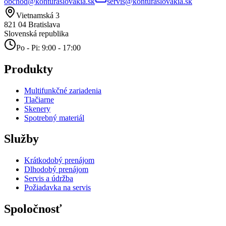
obchod@konturaslovakia.sk
servis@konturaslovakia.sk
Vietnamská 3
821 04
Bratislava
Slovenská republika
Po - Pi: 9:00 - 17:00
Produkty
Multifunkčné zariadenia
Tlačiarne
Skenery
Spotrebný materiál
Služby
Krátkodobý prenájom
Dlhodobý prenájom
Servis a údržba
Požiadavka na servis
Spoločnosť