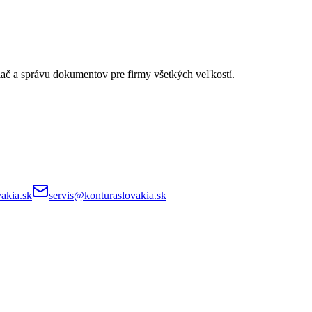
lač a správu dokumentov pre firmy všetkých veľkostí.
akia.sk
servis@konturaslovakia.sk