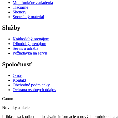
Multifunkčné zariadenia
Tlačiarne
Skenery
Spotrebný materiál
Služby
Krátkodobý prenájom
Dlhodobý prenájom
Servis a údržba
Požiadavka na servis
Spoločnosť
O nás
Kontakt
Obchodné podmienky
Ochrana osobných údajov
Canon
Novinky a akcie
Prihláste sa k odberu a dostávajte informácie o nových produktoch a 