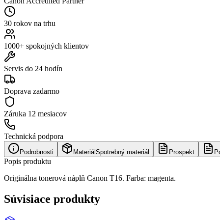
Canon Accredited Partner
30 rokov na trhu
1000+ spokojných klientov
Servis do 24 hodín
Doprava zadarmo
Záruka
12 mesiacov
Technická podpora
Podrobnosti
Materiál
Spotrebný materiál
Prospekt
P
Popis produktu
Originálna tonerová náplň Canon T16. Farba: magenta.
Súvisiace produkty