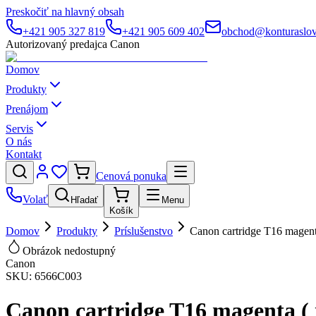
Preskočiť na hlavný obsah
+421 905 327 819
+421 905 609 402
obchod@konturaslov
Autorizovaný predajca Canon
Domov
Produkty
Prenájom
Servis
O nás
Kontakt
Cenová ponuka
Volať
Hľadať
Menu
Košík
Domov
Produkty
Príslušenstvo
Canon cartridge T16 mage
Obrázok nedostupný
Canon
SKU:
6566C003
Canon cartridge T16 magenta 