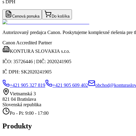
s DPH
Cenová ponuka
Do košíka
Autorizovaný predajca Canon
. Poskytujeme komplexné riešenia pre t
Canon Accredited Partner
KONTURA SLOVAKIA s.r.o.
IČO:
35726446
| DIČ:
2020241905
IČ DPH:
SK2020241905
+421 905 327 819
+421 905 609 402
obchod@konturaslov
Vietnamská 3
821 04
Bratislava
Slovenská republika
Po - Pi: 9:00 - 17:00
Produkty