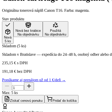
Originálna tonerová náplň Canon T16. Farba: magenta.
Stav produktu
Nová bez krabice
Použitá
Na objednávku
Na objednávku
Nová
5 ks
Skladom (5 ks)
Skladom v Bratislave — expedícia do 24–48 h, osobný odber alebo do
235,15 €
s DPH
191,18 €
bez DPH
Ponúkame aj prenájom už od 1 €/deň →
Max:
5
ks
Získať cenovú ponuku
Pridať do košíka