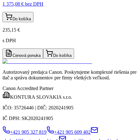
1 375,08 €
bez DPH
Do košíka
235,15 €
s DPH
Cenová ponuka
Do košíka
Autorizovaný predajca Canon
. Poskytujeme komplexné riešenia pre
tlač a správu dokumentov pre firmy všetkých veľkostí.
Canon Accredited Partner
KONTURA SLOVAKIA s.r.o.
IČO:
35726446
| DIČ:
2020241905
IČ DPH:
SK2020241905
+421 905 327 819
+421 905 609 402