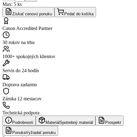
Max:
5
ks
Získať cenovú ponuku
Pridať do košíka
Canon Accredited Partner
30 rokov na trhu
1000+ spokojných klientov
Servis do 24 hodín
Doprava zadarmo
Záruka
12 mesiacov
Technická podpora
Podrobnosti
Materiál
Spotrebný materiál
Prospekt
Ponuka
Vyžiadať ponuku