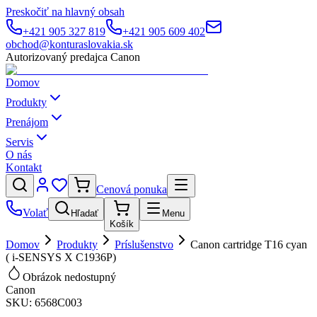
Preskočiť na hlavný obsah
+421 905 327 819
+421 905 609 402
obchod@konturaslovakia.sk
Autorizovaný predajca Canon
Domov
Produkty
Prenájom
Servis
O nás
Kontakt
Cenová ponuka
Volať
Hľadať
Menu
Košík
Domov
Produkty
Príslušenstvo
Canon cartridge T16 cyan
( i-SENSYS X C1936P)
Obrázok nedostupný
Canon
SKU:
6568C003