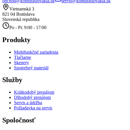
obchod@konturaslovakia.sk
servis@konturaslovakia.sk
Vietnamská 3
821 04
Bratislava
Slovenská republika
Po - Pi: 9:00 - 17:00
Produkty
Multifunkčné zariadenia
Tlačiarne
Skenery
Spotrebný materiál
Služby
Krátkodobý prenájom
Dlhodobý prenájom
Servis a údržba
Požiadavka na servis
Spoločnosť