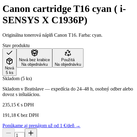
Canon cartridge T16 cyan ( i-
SENSYS X C1936P)
Originálna tonerová náplň Canon T16. Farba: cyan.
Stav produktu
Nová bez krabice
Použitá
Na objednávku
Na objednávku
Nová
5 ks
Skladom (5 ks)
Skladom v Bratislave — expedícia do 24–48 h, osobný odber alebo
dovoz s inštaláciou.
235,15 €
s DPH
191,18 €
bez DPH
Ponúkame aj prenájom už od 1 €/deň →