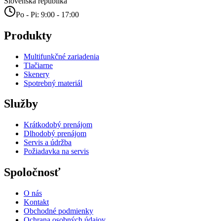
Slovenská republika
Po - Pi: 9:00 - 17:00
Produkty
Multifunkčné zariadenia
Tlačiarne
Skenery
Spotrebný materiál
Služby
Krátkodobý prenájom
Dlhodobý prenájom
Servis a údržba
Požiadavka na servis
Spoločnosť
O nás
Kontakt
Obchodné podmienky
Ochrana osobných údajov