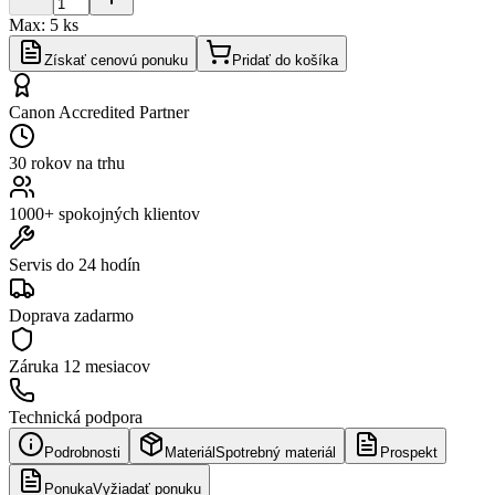
Max:
5
ks
Získať cenovú ponuku
Pridať do košíka
Canon Accredited Partner
30 rokov na trhu
1000+ spokojných klientov
Servis do 24 hodín
Doprava zadarmo
Záruka
12 mesiacov
Technická podpora
Podrobnosti
Materiál
Spotrebný materiál
Prospekt
Ponuka
Vyžiadať ponuku