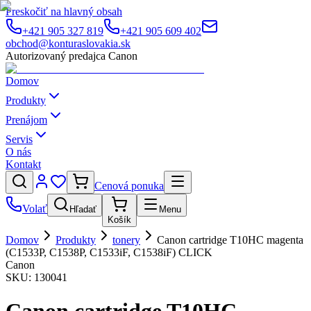
Preskočiť na hlavný obsah
+421 905 327 819
+421 905 609 402
obchod@konturaslovakia.sk
Autorizovaný predajca Canon
Domov
Produkty
Prenájom
Servis
O nás
Kontakt
Cenová ponuka
Volať
Hľadať
Menu
Košík
Domov
Produkty
tonery
Canon cartridge T10HC magenta
(C1533P, C1538P, C1533iF, C1538iF) CLICK
Canon
SKU:
130041