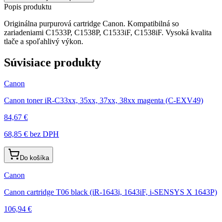
Popis produktu
Originálna purpurová cartridge Canon. Kompatibilná so
zariadeniami C1533P, C1538P, C1533iF, C1538iF. Vysoká kvalita
tlače a spoľahlivý výkon.
Súvisiace produkty
Canon
Canon toner iR-C33xx, 35xx, 37xx, 38xx magenta (C-EXV49)
84,67 €
68,85 €
bez DPH
Do košíka
Canon
Canon cartridge T06 black (iR-1643i, 1643iF, i-SENSYS X 1643P)
106,94 €