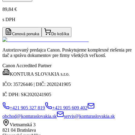
89,84 €
s DPH
Cenová ponuka
Do košíka
Autorizovaný predajca Canon
. Poskytujeme komplexné riešenia pre
tlač a správu dokumentov pre firmy všetkých veľkostí.
Canon Accredited Partner
KONTURA SLOVAKIA s.r.o.
IČO:
35726446
| DIČ:
2020241905
IČ DPH:
SK2020241905
+421 905 327 819
+421 905 609 402
obchod@konturaslovakia.sk
servis@konturaslovakia.sk
Vietnamská 3
821 04
Bratislava