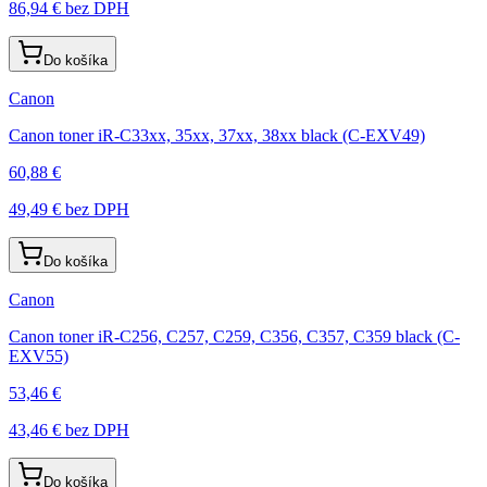
86,94 €
bez DPH
Do košíka
Canon
Canon toner iR-C33xx, 35xx, 37xx, 38xx black (C-EXV49)
60,88 €
49,49 €
bez DPH
Do košíka
Canon
Canon toner iR-C256, C257, C259, C356, C357, C359 black (C-
EXV55)
53,46 €
43,46 €
bez DPH
Do košíka