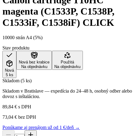
Canon cartridge T10HC
magenta (C1533P, C1538P,
C1533iF, C1538iF) CLICK
10000 strán A4 (5%)
Stav produktu
Nová bez krabice
Použitá
Na objednávku
Na objednávku
Nová
5 ks
Skladom (5 ks)
Skladom v Bratislave — expedícia do 24–48 h, osobný odber alebo
dovoz s inštaláciou.
89,84 €
s DPH
73,04 €
bez DPH
Ponúkame aj prenájom už od 1 €/deň →