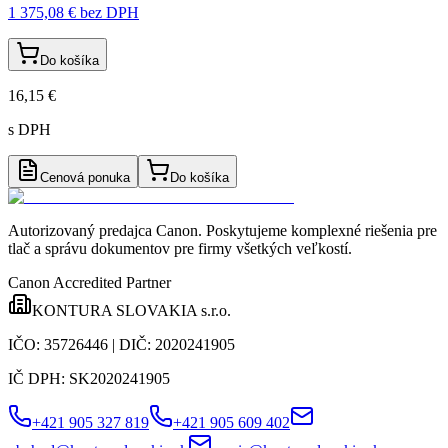
1 375,08 €
bez DPH
Do košíka
16,15 €
s DPH
Cenová ponuka
Do košíka
Autorizovaný predajca Canon
. Poskytujeme komplexné riešenia pre
tlač a správu dokumentov pre firmy všetkých veľkostí.
Canon Accredited Partner
KONTURA SLOVAKIA s.r.o.
IČO:
35726446
| DIČ:
2020241905
IČ DPH:
SK2020241905
+421 905 327 819
+421 905 609 402