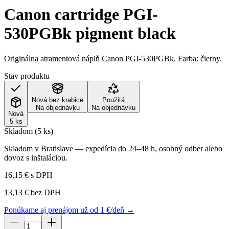
Canon cartridge PGI-
530PGBk pigment black
Originálna atramentová náplň Canon PGI-530PGBk. Farba: čierny.
Stav produktu
Nová bez krabice
Použitá
Na objednávku
Na objednávku
Nová
5 ks
Skladom (5 ks)
Skladom v Bratislave — expedícia do 24–48 h, osobný odber alebo
dovoz s inštaláciou.
16,15 €
s DPH
13,13 €
bez DPH
Ponúkame aj prenájom už od 1 €/deň →