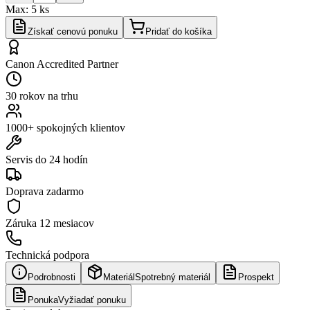
Max:
5
ks
Získať cenovú ponuku
Pridať do košíka
Canon Accredited Partner
30 rokov na trhu
1000+ spokojných klientov
Servis do 24 hodín
Doprava zadarmo
Záruka
12 mesiacov
Technická podpora
Podrobnosti
Materiál
Spotrebný materiál
Prospekt
Ponuka
Vyžiadať ponuku