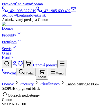
Preskočiť na hlavný obsah
+421 905 327 819
+421 905 609 402
obchod@konturaslovakia.sk
Autorizovaný predajca Canon
Domov
Produkty
Prenájom
Servis
O nás
Kontakt
Cenová ponuka
Volať
Hľadať
Menu
Košík
Domov
Produkty
Príslušenstvo
Canon cartridge PGI-
530PGBk pigment black
Obrázok nedostupný
Canon
SKU:
6117C001