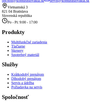
obchod@konturaslovakia.sk
servis@konturaslovakia.sk
Vietnamská 3
821 04
Bratislava
Slovenská republika
Po - Pi: 9:00 - 17:00
Produkty
Multifunkčné zariadenia
Tlačiarne
Skenery
Spotrebný materiál
Služby
Krátkodobý prenájom
Dlhodobý prenájom
Servis a údržba
Požiadavka na servis
Spoločnosť