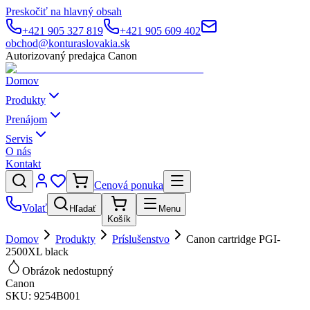
Preskočiť na hlavný obsah
+421 905 327 819
+421 905 609 402
obchod@konturaslovakia.sk
Autorizovaný predajca Canon
Domov
Produkty
Prenájom
Servis
O nás
Kontakt
Cenová ponuka
Volať
Hľadať
Menu
Košík
Domov
Produkty
Príslušenstvo
Canon cartridge PGI-
2500XL black
Obrázok nedostupný
Canon
SKU:
9254B001