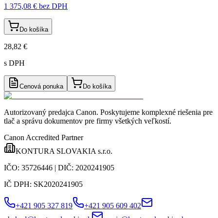
1 375,08 €
bez DPH
Do košíka
28,82 €
s DPH
Cenová ponuka
Do košíka
Autorizovaný predajca Canon
. Poskytujeme komplexné riešenia pre
tlač a správu dokumentov pre firmy všetkých veľkostí.
Canon Accredited Partner
KONTURA SLOVAKIA s.r.o.
IČO:
35726446
| DIČ:
2020241905
IČ DPH:
SK2020241905
+421 905 327 819
+421 905 609 402