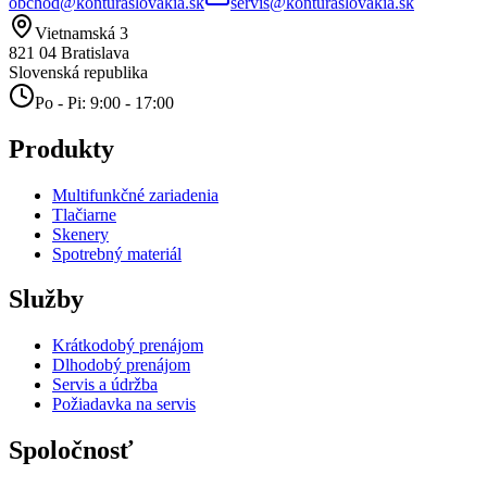
obchod@konturaslovakia.sk
servis@konturaslovakia.sk
Vietnamská 3
821 04
Bratislava
Slovenská republika
Po - Pi: 9:00 - 17:00
Produkty
Multifunkčné zariadenia
Tlačiarne
Skenery
Spotrebný materiál
Služby
Krátkodobý prenájom
Dlhodobý prenájom
Servis a údržba
Požiadavka na servis
Spoločnosť