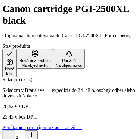
Canon cartridge PGI-2500XL
black
Originálna atramentová náplň Canon PGI-2500XL. Farba: čierny.
Stav produktu
Nová bez krabice
Použitá
Na objednávku
Na objednávku
Nová
5 ks
Skladom (5 ks)
Skladom v Bratislave — expedícia do 24–48 h, osobný odber alebo
dovoz s inštaláciou.
28,82 €
s DPH
23,43 €
bez DPH
Ponúkame aj prenájom už od 1 €/deň →