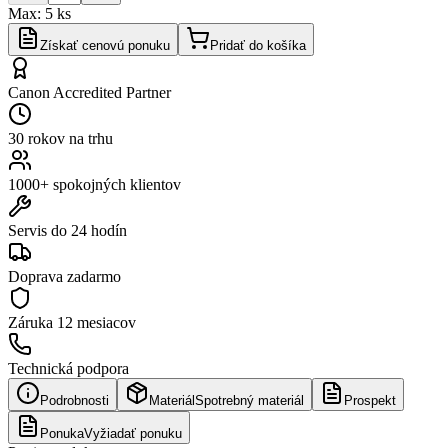
Max:
5
ks
Získať cenovú ponuku
Pridať do košíka
Canon Accredited Partner
30 rokov na trhu
1000+ spokojných klientov
Servis do 24 hodín
Doprava zadarmo
Záruka
12 mesiacov
Technická podpora
Podrobnosti
Materiál
Spotrebný materiál
Prospekt
Ponuka
Vyžiadať ponuku