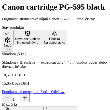
Canon cartridge PG-595 black
Originálna atramentová náplň Canon PG-595. Farba: čierny.
Stav produktu
Nová bez krabice
Použitá
Na objednávku
Na objednávku
Nová
5 ks
Skladom (5 ks)
Skladom v Bratislave — expedícia do 24–48 h, osobný odber alebo
dovoz s inštaláciou.
18,51 €
s DPH
15,05 €
bez DPH
Ponúkame aj prenájom už od 1 €/deň →
Max:
5
ks