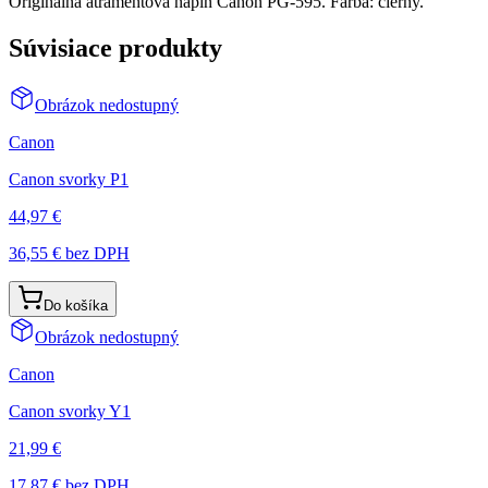
Originálna atramentová náplň Canon PG-595. Farba: čierny.
Súvisiace produkty
Obrázok nedostupný
Canon
Canon svorky P1
44,97 €
36,55 €
bez DPH
Do košíka
Obrázok nedostupný
Canon
Canon svorky Y1
21,99 €
17,87 €
bez DPH