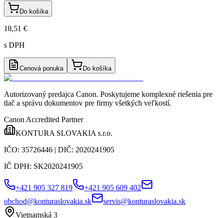
Do košíka
18,51 €
s DPH
Cenová ponuka
Do košíka
Autorizovaný predajca Canon
. Poskytujeme komplexné riešenia pre
tlač a správu dokumentov pre firmy všetkých veľkostí.
Canon Accredited Partner
KONTURA SLOVAKIA s.r.o.
IČO:
35726446
| DIČ:
2020241905
IČ DPH:
SK2020241905
+421 905 327 819
+421 905 609 402
obchod@konturaslovakia.sk
servis@konturaslovakia.sk
Vietnamská 3