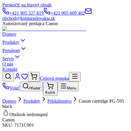
Preskočiť na hlavný obsah
+421 905 327 819
+421 905 609 402
obchod@konturaslovakia.sk
Autorizovaný predajca Canon
Domov
Produkty
Prenájom
Servis
O nás
Kontakt
Cenová ponuka
Volať
Hľadať
Menu
Košík
Domov
Produkty
Príslušenstvo
Canon cartridge PG-595
black
Obrázok nedostupný
Canon
SKU:
7171C001