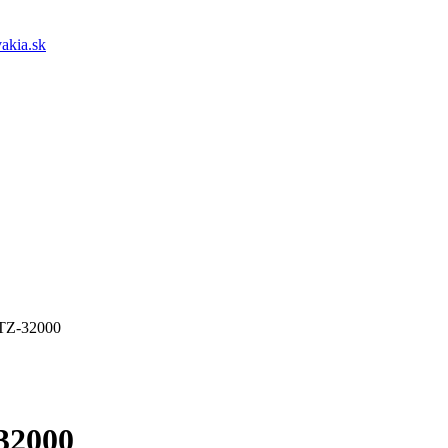
akia.sk
 TZ-32000
32000