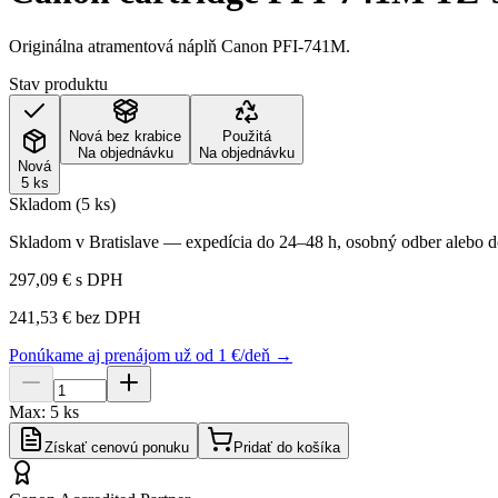
Originálna atramentová náplň Canon PFI-741M.
Stav produktu
Nová bez krabice
Použitá
Na objednávku
Na objednávku
Nová
5 ks
Skladom (5 ks)
Skladom v Bratislave — expedícia do 24–48 h, osobný odber alebo do
297,09 €
s DPH
241,53 €
bez DPH
Ponúkame aj prenájom už od 1 €/deň →
Max:
5
ks
Získať cenovú ponuku
Pridať do košíka