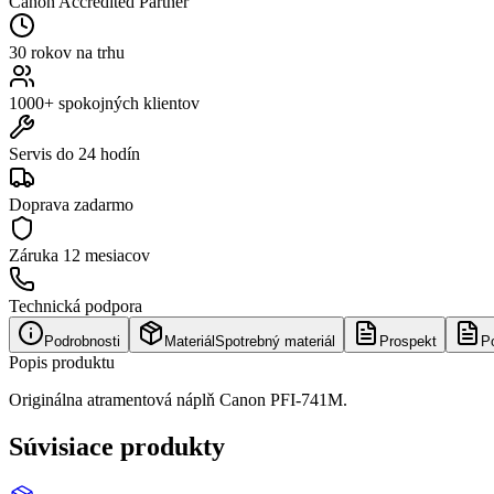
Canon Accredited Partner
30 rokov na trhu
1000+ spokojných klientov
Servis do 24 hodín
Doprava zadarmo
Záruka
12 mesiacov
Technická podpora
Podrobnosti
Materiál
Spotrebný materiál
Prospekt
P
Popis produktu
Originálna atramentová náplň Canon PFI-741M.
Súvisiace produkty