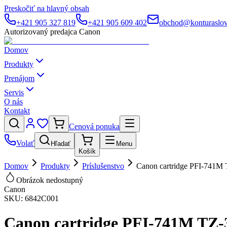
Preskočiť na hlavný obsah
+421 905 327 819
+421 905 609 402
obchod@konturaslov
Autorizovaný predajca Canon
Domov
Produkty
Prenájom
Servis
O nás
Kontakt
Cenová ponuka
Volať
Hľadať
Menu
Košík
Domov
Produkty
Príslušenstvo
Canon cartridge PFI-741M
Obrázok nedostupný
Canon
SKU:
6842C001
Canon cartridge PFI-741M TZ-