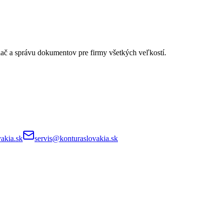
lač a správu dokumentov pre firmy všetkých veľkostí.
akia.sk
servis@konturaslovakia.sk