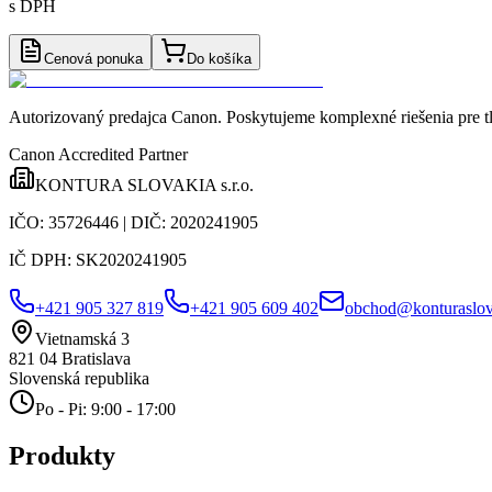
s DPH
Cenová ponuka
Do košíka
Autorizovaný predajca Canon
. Poskytujeme komplexné riešenia pre t
Canon Accredited Partner
KONTURA SLOVAKIA s.r.o.
IČO:
35726446
| DIČ:
2020241905
IČ DPH:
SK2020241905
+421 905 327 819
+421 905 609 402
obchod@konturaslov
Vietnamská 3
821 04
Bratislava
Slovenská republika
Po - Pi: 9:00 - 17:00
Produkty