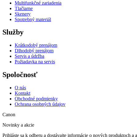
Multifunkčné zariadenia
Tlačiarne
Skenery
Spotrebný materiál
Služby
Krátkodobý prenájom
Dlhodobý prenájom
Servis a údržba
Požiadavka na servis
Spoločnosť
O nás
Kontakt
Obchodné podmienky
Ochrana osobných údajov
Canon
Novinky a akcie
Prihláste sa k odberu a dostávajte informácie o nových produktoch a 