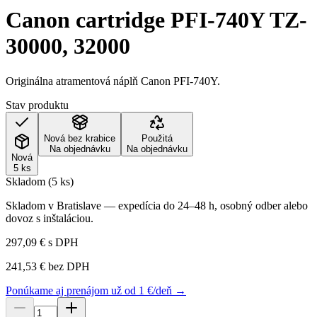
Canon cartridge PFI-740Y TZ-
30000, 32000
Originálna atramentová náplň Canon PFI-740Y.
Stav produktu
Nová bez krabice
Použitá
Na objednávku
Na objednávku
Nová
5 ks
Skladom (5 ks)
Skladom v Bratislave — expedícia do 24–48 h, osobný odber alebo
dovoz s inštaláciou.
297,09 €
s DPH
241,53 €
bez DPH
Ponúkame aj prenájom už od 1 €/deň →