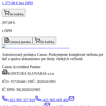
1 375,08 €
bez DPH
Do košíka
297,09 €
s DPH
Cenová ponuka
Do košíka
Autorizovaný predajca Canon
. Poskytujeme komplexné riešenia pre
tlač a správu dokumentov pre firmy všetkých veľkostí.
Canon Accredited Partner
KONTURA SLOVAKIA s.r.o.
IČO:
35726446
| DIČ:
2020241905
IČ DPH:
SK2020241905
+421 905 327 819
+421 905 609 402