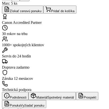
Max:
5
ks
Získať cenovú ponuku
Pridať do košíka
Canon Accredited Partner
30 rokov na trhu
1000+ spokojných klientov
Servis do 24 hodín
Doprava zadarmo
Záruka
12 mesiacov
Technická podpora
Podrobnosti
Materiál
Spotrebný materiál
Prospekt
Ponuka
Vyžiadať ponuku