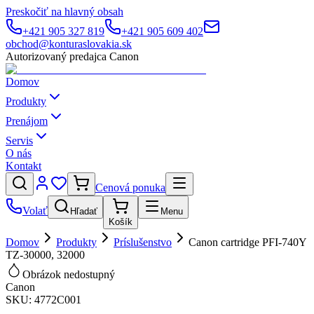
Preskočiť na hlavný obsah
+421 905 327 819
+421 905 609 402
obchod@konturaslovakia.sk
Autorizovaný predajca Canon
Domov
Produkty
Prenájom
Servis
O nás
Kontakt
Cenová ponuka
Volať
Hľadať
Menu
Košík
Domov
Produkty
Príslušenstvo
Canon cartridge PFI-740Y
TZ-30000, 32000
Obrázok nedostupný
Canon
SKU:
4772C001