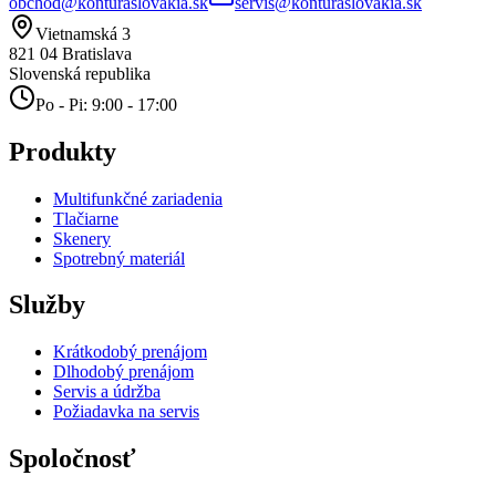
obchod@konturaslovakia.sk
servis@konturaslovakia.sk
Vietnamská 3
821 04
Bratislava
Slovenská republika
Po - Pi: 9:00 - 17:00
Produkty
Multifunkčné zariadenia
Tlačiarne
Skenery
Spotrebný materiál
Služby
Krátkodobý prenájom
Dlhodobý prenájom
Servis a údržba
Požiadavka na servis
Spoločnosť