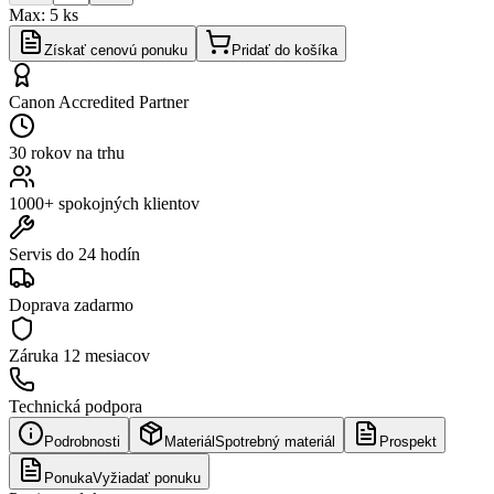
Max:
5
ks
Získať cenovú ponuku
Pridať do košíka
Canon Accredited Partner
30 rokov na trhu
1000+ spokojných klientov
Servis do 24 hodín
Doprava zadarmo
Záruka
12 mesiacov
Technická podpora
Podrobnosti
Materiál
Spotrebný materiál
Prospekt
Ponuka
Vyžiadať ponuku