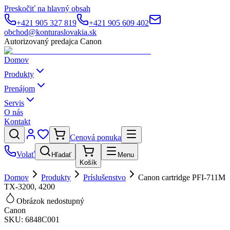
Preskočiť na hlavný obsah
+421 905 327 819
+421 905 609 402
obchod@konturaslovakia.sk
Autorizovaný predajca Canon
Domov
Produkty
Prenájom
Servis
O nás
Kontakt
Cenová ponuka
Volať
Hľadať
Menu
Košík
Domov
Produkty
Príslušenstvo
Canon cartridge PFI-711M
TX-3200, 4200
Obrázok nedostupný
Canon
SKU:
6848C001