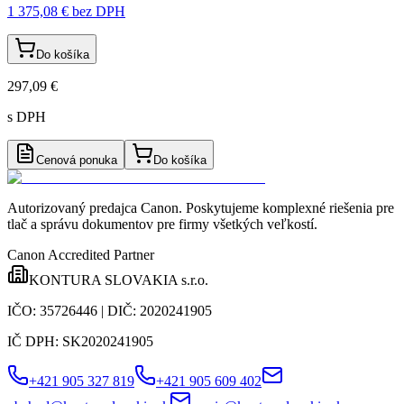
1 375,08 €
bez DPH
Do košíka
297,09 €
s DPH
Cenová ponuka
Do košíka
Autorizovaný predajca Canon
. Poskytujeme komplexné riešenia pre
tlač a správu dokumentov pre firmy všetkých veľkostí.
Canon Accredited Partner
KONTURA SLOVAKIA s.r.o.
IČO:
35726446
| DIČ:
2020241905
IČ DPH:
SK2020241905
+421 905 327 819
+421 905 609 402