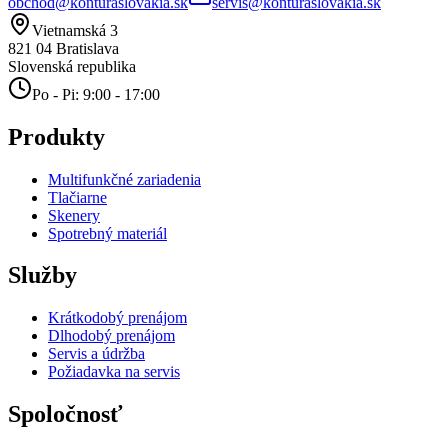
obchod@konturaslovakia.sk
servis@konturaslovakia.sk
Vietnamská 3
821 04
Bratislava
Slovenská republika
Po - Pi: 9:00 - 17:00
Produkty
Multifunkčné zariadenia
Tlačiarne
Skenery
Spotrebný materiál
Služby
Krátkodobý prenájom
Dlhodobý prenájom
Servis a údržba
Požiadavka na servis
Spoločnosť