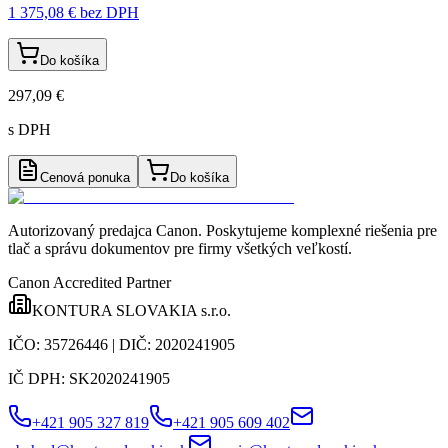
1 375,08 €
bez DPH
Do košíka
297,09 €
s DPH
Cenová ponuka
Do košíka
Autorizovaný predajca Canon
. Poskytujeme komplexné riešenia pre
tlač a správu dokumentov pre firmy všetkých veľkostí.
Canon Accredited Partner
KONTURA SLOVAKIA s.r.o.
IČO:
35726446
| DIČ:
2020241905
IČ DPH:
SK2020241905
+421 905 327 819
+421 905 609 402