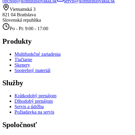
obchod@konturaslovakia.sk
servis@konturaslovakia.sk
Vietnamská 3
821 04
Bratislava
Slovenská republika
Po - Pi: 9:00 - 17:00
Produkty
Multifunkčné zariadenia
Tlačiarne
Skenery
Spotrebný materiál
Služby
Krátkodobý prenájom
Dlhodobý prenájom
Servis a údržba
Požiadavka na servis
Spoločnosť