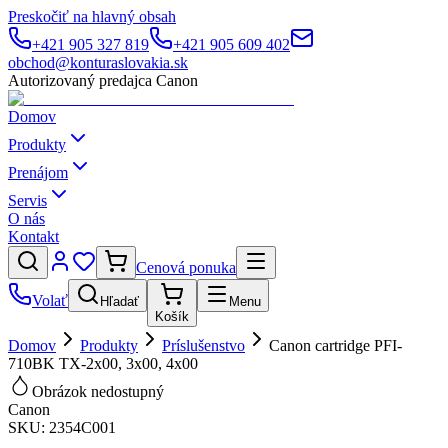
Preskočiť na hlavný obsah
+421 905 327 819
+421 905 609 402
obchod@konturaslovakia.sk
Autorizovaný predajca Canon
Domov
Produkty
Prenájom
Servis
O nás
Kontakt
Cenová ponuka
Volať
Hľadať
Menu
Košík
Domov
Produkty
Príslušenstvo
Canon cartridge PFI-
710BK TX-2x00, 3x00, 4x00
Obrázok nedostupný
Canon
SKU:
2354C001