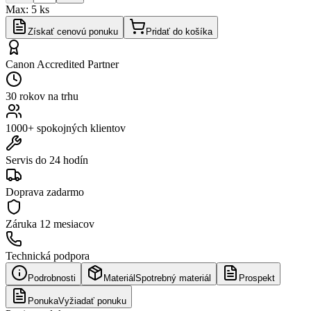
Max:
5
ks
Získať cenovú ponuku
Pridať do košíka
Canon Accredited Partner
30 rokov na trhu
1000+ spokojných klientov
Servis do 24 hodín
Doprava zadarmo
Záruka
12 mesiacov
Technická podpora
Podrobnosti
Materiál
Spotrebný materiál
Prospekt
Ponuka
Vyžiadať ponuku