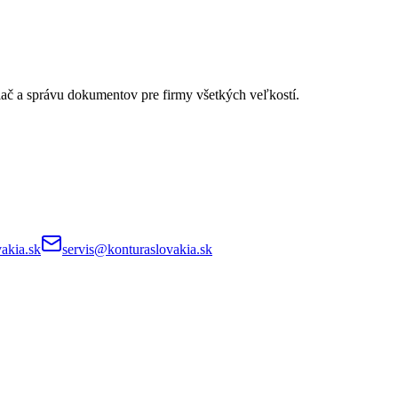
lač a správu dokumentov pre firmy všetkých veľkostí.
akia.sk
servis@konturaslovakia.sk