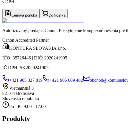
s DPH
Cenová ponuka
Do košíka
Autorizovaný predajca Canon
. Poskytujeme komplexné riešenia pre t
Canon Accredited Partner
KONTURA SLOVAKIA s.r.o.
IČO:
35726446
| DIČ:
2020241905
IČ DPH:
SK2020241905
+421 905 327 819
+421 905 609 402
obchod@konturaslov
Vietnamská 3
821 04
Bratislava
Slovenská republika
Po - Pi: 9:00 - 17:00
Produkty