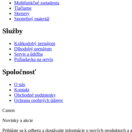
Multifunkčné zariadenia
Tlačiarne
Skenery
Spotrebný materiál
Služby
Krátkodobý prenájom
Dlhodobý prenájom
Servis a údržba
Požiadavka na servis
Spoločnosť
O nás
Kontakt
Obchodné podmienky
Ochrana osobných údajov
Canon
Novinky a akcie
Prihláste sa k odberu a dostávajte informácie o nových produktoch a 