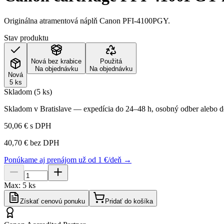
Originálna atramentová náplň Canon PFI-4100PGY.
Stav produktu
Nová bez krabice
Použitá
Na objednávku
Na objednávku
Nová
5 ks
Skladom (5 ks)
Skladom v Bratislave — expedícia do 24–48 h, osobný odber alebo do
50,06 €
s DPH
40,70 €
bez DPH
Ponúkame aj prenájom už od 1 €/deň →
Max:
5
ks
Získať cenovú ponuku
Pridať do košíka