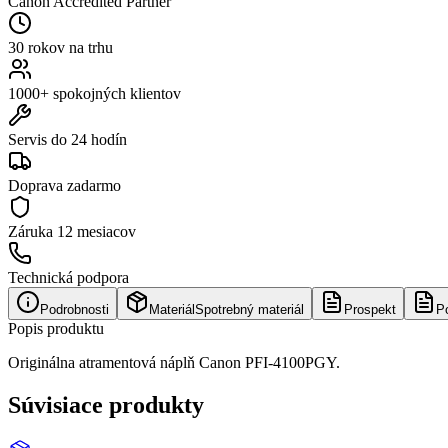
Canon Accredited Partner
30 rokov na trhu
1000+ spokojných klientov
Servis do 24 hodín
Doprava zadarmo
Záruka
12 mesiacov
Technická podpora
Podrobnosti
Materiál
Spotrebný materiál
Prospekt
P
Popis produktu
Originálna atramentová náplň Canon PFI-4100PGY.
Súvisiace produkty