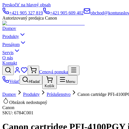
Preskočiť na hlavný obsah
+421 905 327 819
+421 905 609 402
obchod@konturaslov
Autorizovaný predajca Canon
Domov
Produkty
Prenájom
Servis
O nás
Kontakt
Cenová ponuka
Volať
Hľadať
Menu
Košík
Domov
Produkty
Príslušenstvo
Canon cartridge PFI-4100
Obrázok nedostupný
Canon
SKU:
6784C001
Canon cartridge PFI-4100PGY