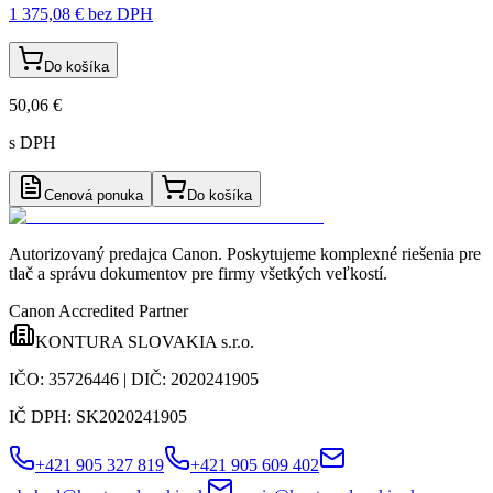
1 375,08 €
bez DPH
Do košíka
50,06 €
s DPH
Cenová ponuka
Do košíka
Autorizovaný predajca Canon
. Poskytujeme komplexné riešenia pre
tlač a správu dokumentov pre firmy všetkých veľkostí.
Canon Accredited Partner
KONTURA SLOVAKIA s.r.o.
IČO:
35726446
| DIČ:
2020241905
IČ DPH:
SK2020241905
+421 905 327 819
+421 905 609 402