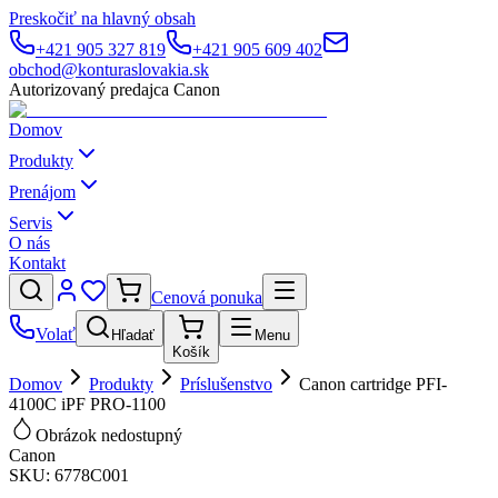
Preskočiť na hlavný obsah
+421 905 327 819
+421 905 609 402
obchod@konturaslovakia.sk
Autorizovaný predajca Canon
Domov
Produkty
Prenájom
Servis
O nás
Kontakt
Cenová ponuka
Volať
Hľadať
Menu
Košík
Domov
Produkty
Príslušenstvo
Canon cartridge PFI-
4100C iPF PRO-1100
Obrázok nedostupný
Canon
SKU:
6778C001