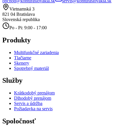
obchod@konturaslovakia.sk
servis@konturaslovakia.sk
Vietnamská 3
821 04
Bratislava
Slovenská republika
Po - Pi: 9:00 - 17:00
Produkty
Multifunkčné zariadenia
Tlačiarne
Skenery
Spotrebný materiál
Služby
Krátkodobý prenájom
Dlhodobý prenájom
Servis a údržba
Požiadavka na servis
Spoločnosť