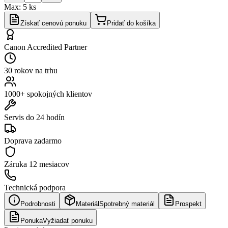
Max:
5
ks
Získať cenovú ponuku
Pridať do košíka
Canon Accredited Partner
30 rokov na trhu
1000+ spokojných klientov
Servis do 24 hodín
Doprava zadarmo
Záruka
12 mesiacov
Technická podpora
Podrobnosti
Materiál
Spotrebný materiál
Prospekt
Ponuka
Vyžiadať ponuku