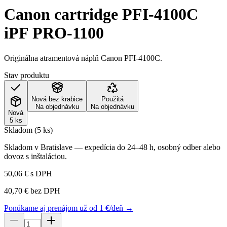
Canon cartridge PFI-4100C
iPF PRO-1100
Originálna atramentová náplň Canon PFI-4100C.
Stav produktu
Nová bez krabice
Použitá
Na objednávku
Na objednávku
Nová
5 ks
Skladom (5 ks)
Skladom v Bratislave — expedícia do 24–48 h, osobný odber alebo
dovoz s inštaláciou.
50,06 €
s DPH
40,70 €
bez DPH
Ponúkame aj prenájom už od 1 €/deň →