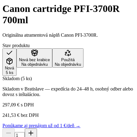
Canon cartridge PFI-3700R
700ml
Originálna atramentová náplň Canon PFI-3700R.
Stav produktu
Nová bez krabice
Použitá
Na objednávku
Na objednávku
Nová
5 ks
Skladom (5 ks)
Skladom v Bratislave — expedícia do 24–48 h, osobný odber alebo
dovoz s inštaláciou.
297,09 €
s DPH
241,53 €
bez DPH
Ponúkame aj prenájom už od 1 €/deň →