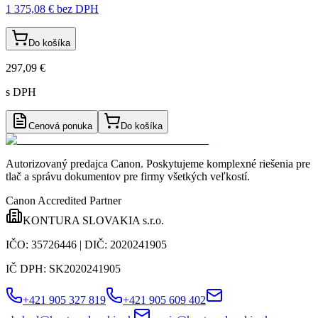
1 375,08 €
bez DPH
Do košíka
297,09 €
s DPH
Cenová ponuka
Do košíka
Autorizovaný predajca Canon
. Poskytujeme komplexné riešenia pre
tlač a správu dokumentov pre firmy všetkých veľkostí.
Canon Accredited Partner
KONTURA SLOVAKIA s.r.o.
IČO:
35726446
| DIČ:
2020241905
IČ DPH:
SK2020241905
+421 905 327 819
+421 905 609 402