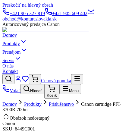
Preskočiť na hlavný obsah
+421 905 327 819
+421 905 609 402
obchod@konturaslovakia.sk
Autorizovaný predajca Canon
Domov
Produkty
Prenájom
Servis
O nás
Kontakt
Cenová ponuka
Volať
Hľadať
Menu
Košík
Domov
Produkty
Príslušenstvo
Canon cartridge PFI-
3700R 700ml
Obrázok nedostupný
Canon
SKU:
6449C001