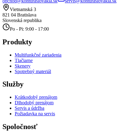
obchod@konturaslovakia.sk
servis@konturaslovakia.sk
Vietnamská 3
821 04
Bratislava
Slovenská republika
Po - Pi: 9:00 - 17:00
Produkty
Multifunkčné zariadenia
Tlačiarne
Skenery
Spotrebný materiál
Služby
Krátkodobý prenájom
Dlhodobý prenájom
Servis a údržba
Požiadavka na servis
Spoločnosť