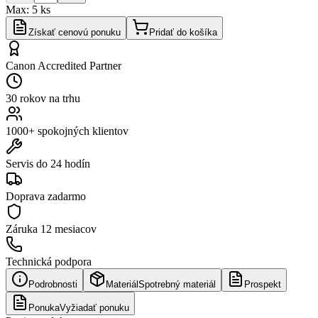
Max:
5
ks
Získať cenovú ponuku
Pridať do košíka
Canon Accredited Partner
30 rokov na trhu
1000+ spokojných klientov
Servis do 24 hodín
Doprava zadarmo
Záruka
12 mesiacov
Technická podpora
Podrobnosti
Materiál
Spotrebný materiál
Prospekt
Ponuka
Vyžiadať ponuku