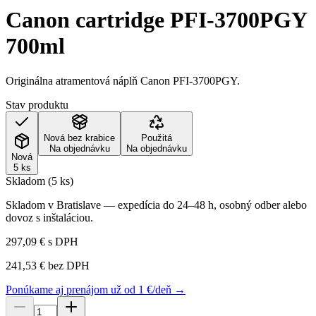
Canon cartridge PFI-3700PGY
700ml
Originálna atramentová náplň Canon PFI-3700PGY.
Stav produktu
Nová bez krabice
Použitá
Na objednávku
Na objednávku
Nová
5 ks
Skladom (5 ks)
Skladom v Bratislave — expedícia do 24–48 h, osobný odber alebo
dovoz s inštaláciou.
297,09 €
s DPH
241,53 €
bez DPH
Ponúkame aj prenájom už od 1 €/deň →