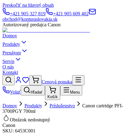
Preskočiť na hlavný obsah
+421 905 327 819
+421 905 609 402
obchod@konturaslovakia.sk
Autorizovaný predajca Canon
Domov
Produkty
Prenájom
Servis
O nás
Kontakt
Cenová ponuka
Volať
Hľadať
Menu
Košík
Domov
Produkty
Príslušenstvo
Canon cartridge PFI-
3700PGY 700ml
Obrázok nedostupný
Canon
SKU:
6453C001