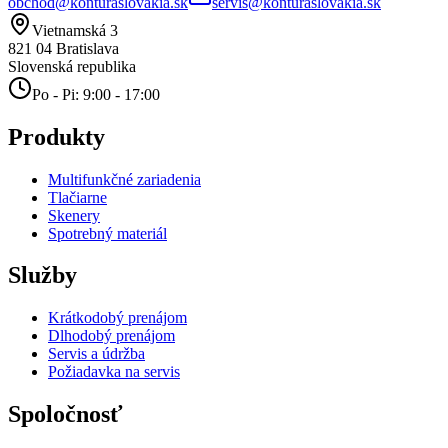
obchod@konturaslovakia.sk
servis@konturaslovakia.sk
Vietnamská 3
821 04
Bratislava
Slovenská republika
Po - Pi: 9:00 - 17:00
Produkty
Multifunkčné zariadenia
Tlačiarne
Skenery
Spotrebný materiál
Služby
Krátkodobý prenájom
Dlhodobý prenájom
Servis a údržba
Požiadavka na servis
Spoločnosť