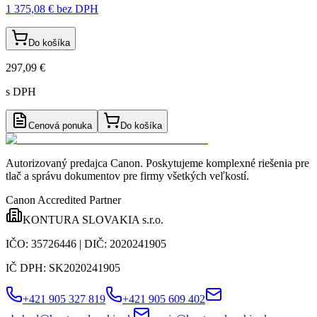
1 375,08 €
bez DPH
Do košíka
297,09 €
s DPH
Cenová ponuka
Do košíka
Autorizovaný predajca Canon
. Poskytujeme komplexné riešenia pre
tlač a správu dokumentov pre firmy všetkých veľkostí.
Canon Accredited Partner
KONTURA SLOVAKIA s.r.o.
IČO:
35726446
| DIČ:
2020241905
IČ DPH:
SK2020241905
+421 905 327 819
+421 905 609 402