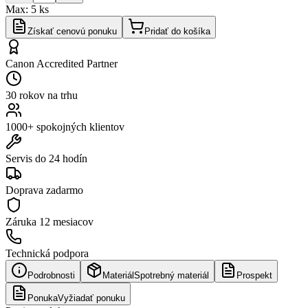
Max:
5
ks
Získať cenovú ponuku
Pridať do košíka
Canon Accredited Partner
30 rokov na trhu
1000+ spokojných klientov
Servis do 24 hodín
Doprava zadarmo
Záruka
12 mesiacov
Technická podpora
Podrobnosti
Materiál
Spotrebný materiál
Prospekt
Ponuka
Vyžiadať ponuku