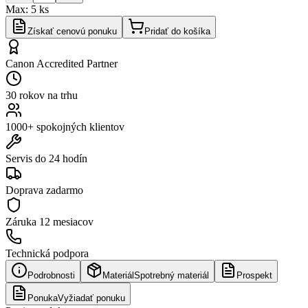
Max:
5
ks
Získať cenovú ponuku
Pridať do košíka
Canon Accredited Partner
30 rokov na trhu
1000+ spokojných klientov
Servis do 24 hodín
Doprava zadarmo
Záruka
12 mesiacov
Technická podpora
Podrobnosti
Materiál
Spotrebný materiál
Prospekt
Ponuka
Vyžiadať ponuku