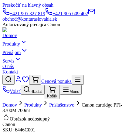
Preskočiť na hlavný obsah
+421 905 327 819
+421 905 609 402
obchod@konturaslovakia.sk
Autorizovaný predajca Canon
Domov
Produkty
Prenájom
Servis
O nás
Kontakt
Cenová ponuka
Volať
Hľadať
Menu
Košík
Domov
Produkty
Príslušenstvo
Canon cartridge PFI-
3700M 700ml
Obrázok nedostupný
Canon
SKU:
6446C001