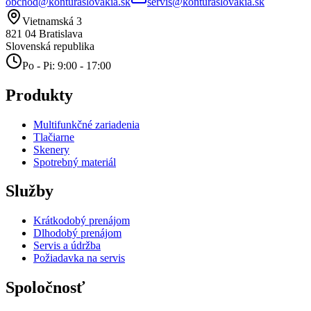
obchod@konturaslovakia.sk
servis@konturaslovakia.sk
Vietnamská 3
821 04
Bratislava
Slovenská republika
Po - Pi: 9:00 - 17:00
Produkty
Multifunkčné zariadenia
Tlačiarne
Skenery
Spotrebný materiál
Služby
Krátkodobý prenájom
Dlhodobý prenájom
Servis a údržba
Požiadavka na servis
Spoločnosť