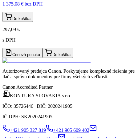
1 375,08 €
bez DPH
Do košíka
297,09 €
s DPH
Cenová ponuka
Do košíka
Autorizovaný predajca Canon
. Poskytujeme komplexné riešenia pre
tlač a správu dokumentov pre firmy všetkých veľkostí.
Canon Accredited Partner
KONTURA SLOVAKIA s.r.o.
IČO:
35726446
| DIČ:
2020241905
IČ DPH:
SK2020241905
+421 905 327 819
+421 905 609 402