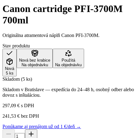
Canon cartridge PFI-3700M
700ml
Originálna atramentová náplň Canon PFI-3700M.
Stav produktu
Nová bez krabice
Použitá
Na objednávku
Na objednávku
Nová
5 ks
Skladom (5 ks)
Skladom v Bratislave — expedícia do 24–48 h, osobný odber alebo
dovoz s inštaláciou.
297,09 €
s DPH
241,53 €
bez DPH
Ponúkame aj prenájom už od 1 €/deň →