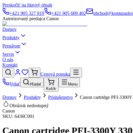
Preskočiť na hlavný obsah
+421 905 327 819
+421 905 609 402
obchod@konturaslov
Autorizovaný predajca Canon
Domov
Produkty
Prenájom
Servis
O nás
Kontakt
Cenová ponuka
Volať
Hľadať
Menu
Košík
Domov
Produkty
Príslušenstvo
Canon cartridge PFI-3300Y
Obrázok nedostupný
Canon
SKU:
6436C001
Canon cartridge PFI-3300Y 33