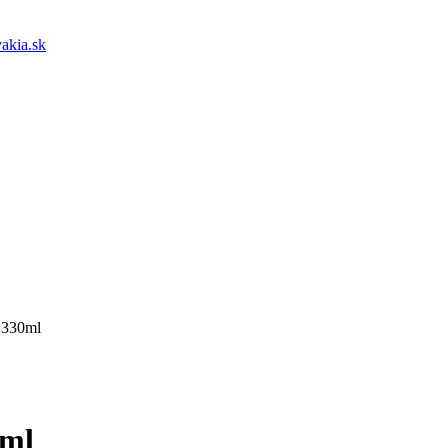
akia.sk
 330ml
0ml