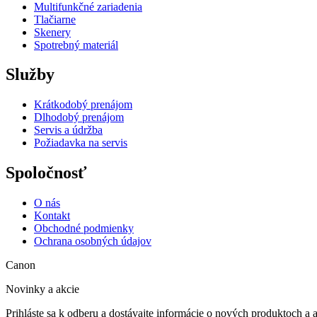
Multifunkčné zariadenia
Tlačiarne
Skenery
Spotrebný materiál
Služby
Krátkodobý prenájom
Dlhodobý prenájom
Servis a údržba
Požiadavka na servis
Spoločnosť
O nás
Kontakt
Obchodné podmienky
Ochrana osobných údajov
Canon
Novinky a akcie
Prihláste sa k odberu a dostávajte informácie o nových produktoch a 