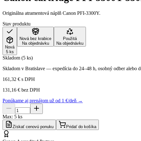
Originálna atramentová náplň Canon PFI-3300Y.
Stav produktu
Nová bez krabice
Použitá
Na objednávku
Na objednávku
Nová
5 ks
Skladom (5 ks)
Skladom v Bratislave — expedícia do 24–48 h, osobný odber alebo do
161,32 €
s DPH
131,16 €
bez DPH
Ponúkame aj prenájom už od 1 €/deň →
Max:
5
ks
Získať cenovú ponuku
Pridať do košíka