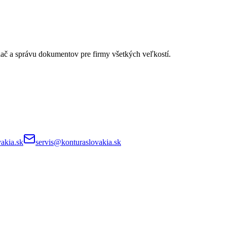
lač a správu dokumentov pre firmy všetkých veľkostí.
akia.sk
servis@konturaslovakia.sk