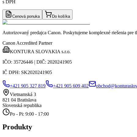
s DPH
Cenová ponuka
Do košíka
Autorizovaný predajca Canon
. Poskytujeme komplexné riešenia pre t
Canon Accredited Partner
KONTURA SLOVAKIA s.r.o.
IČO:
35726446
| DIČ:
2020241905
IČ DPH:
SK2020241905
+421 905 327 819
+421 905 609 402
obchod@konturaslov
Vietnamská 3
821 04
Bratislava
Slovenská republika
Po - Pi: 9:00 - 17:00
Produkty