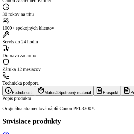
Canon Accredited Partner
30 rokov na trhu
1000+ spokojných klientov
Servis do 24 hodín
Doprava zadarmo
Záruka
12 mesiacov
Technická podpora
Podrobnosti
Materiál
Spotrebný materiál
Prospekt
P
Popis produktu
Originálna atramentová náplň Canon PFI-3300Y.
Súvisiace produkty