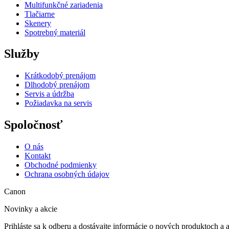
Multifunkčné zariadenia
Tlačiarne
Skenery
Spotrebný materiál
Služby
Krátkodobý prenájom
Dlhodobý prenájom
Servis a údržba
Požiadavka na servis
Spoločnosť
O nás
Kontakt
Obchodné podmienky
Ochrana osobných údajov
Canon
Novinky a akcie
Prihláste sa k odberu a dostávajte informácie o nových produktoch a 