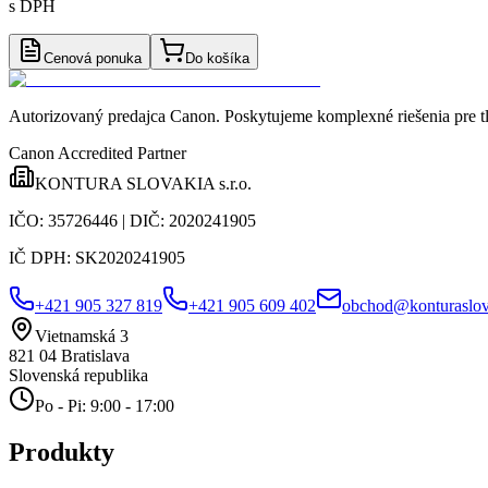
s DPH
Cenová ponuka
Do košíka
Autorizovaný predajca Canon
. Poskytujeme komplexné riešenia pre t
Canon Accredited Partner
KONTURA SLOVAKIA s.r.o.
IČO:
35726446
| DIČ:
2020241905
IČ DPH:
SK2020241905
+421 905 327 819
+421 905 609 402
obchod@konturaslov
Vietnamská 3
821 04
Bratislava
Slovenská republika
Po - Pi: 9:00 - 17:00
Produkty