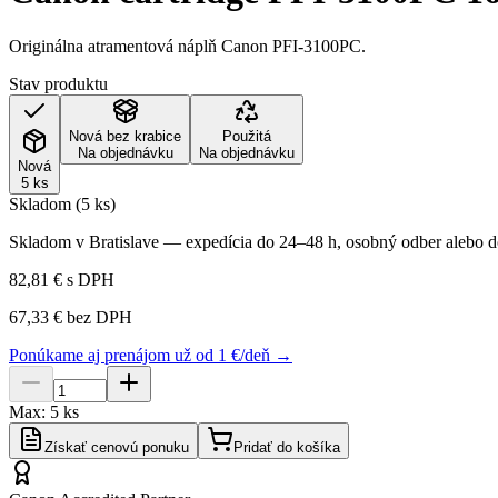
Originálna atramentová náplň Canon PFI-3100PC.
Stav produktu
Nová bez krabice
Použitá
Na objednávku
Na objednávku
Nová
5 ks
Skladom (5 ks)
Skladom v Bratislave — expedícia do 24–48 h, osobný odber alebo do
82,81 €
s DPH
67,33 €
bez DPH
Ponúkame aj prenájom už od 1 €/deň →
Max:
5
ks
Získať cenovú ponuku
Pridať do košíka