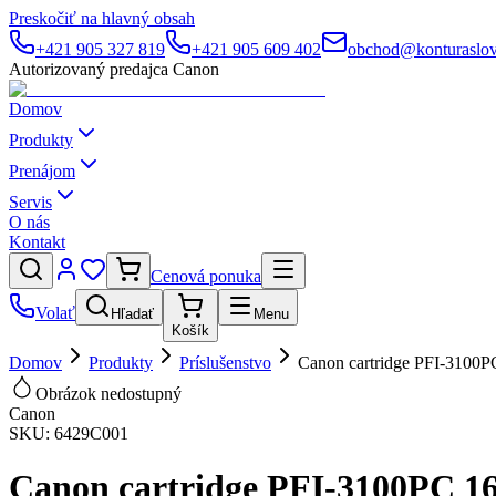
Preskočiť na hlavný obsah
+421 905 327 819
+421 905 609 402
obchod@konturaslov
Autorizovaný predajca Canon
Domov
Produkty
Prenájom
Servis
O nás
Kontakt
Cenová ponuka
Volať
Hľadať
Menu
Košík
Domov
Produkty
Príslušenstvo
Canon cartridge PFI-3100P
Obrázok nedostupný
Canon
SKU:
6429C001
Canon cartridge PFI-3100PC 1