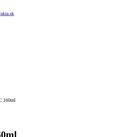
akia.sk
C 160ml
60ml