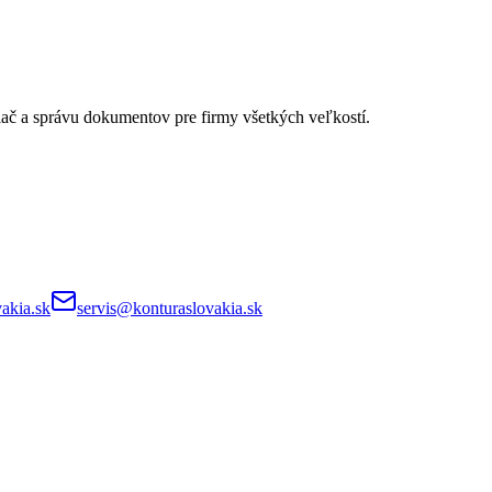
lač a správu dokumentov pre firmy všetkých veľkostí.
akia.sk
servis@konturaslovakia.sk