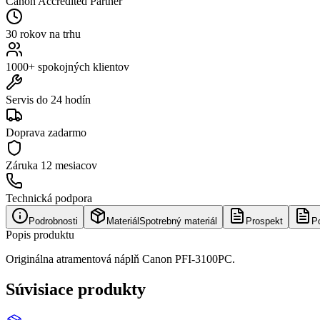
Canon Accredited Partner
30 rokov na trhu
1000+ spokojných klientov
Servis do 24 hodín
Doprava zadarmo
Záruka
12 mesiacov
Technická podpora
Podrobnosti
Materiál
Spotrebný materiál
Prospekt
P
Popis produktu
Originálna atramentová náplň Canon PFI-3100PC.
Súvisiace produkty