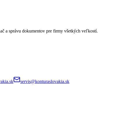
lač a správu dokumentov pre firmy všetkých veľkostí.
akia.sk
servis@konturaslovakia.sk