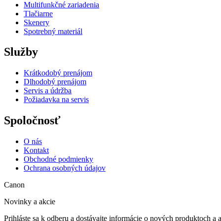
Multifunkčné zariadenia
Tlačiarne
Skenery
Spotrebný materiál
Služby
Krátkodobý prenájom
Dlhodobý prenájom
Servis a údržba
Požiadavka na servis
Spoločnosť
O nás
Kontakt
Obchodné podmienky
Ochrana osobných údajov
Canon
Novinky a akcie
Prihláste sa k odberu a dostávajte informácie o nových produktoch a 