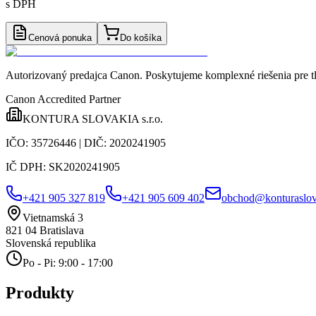
s DPH
Cenová ponuka
Do košíka
Autorizovaný predajca Canon
. Poskytujeme komplexné riešenia pre t
Canon Accredited Partner
KONTURA SLOVAKIA s.r.o.
IČO:
35726446
| DIČ:
2020241905
IČ DPH:
SK2020241905
+421 905 327 819
+421 905 609 402
obchod@konturaslov
Vietnamská 3
821 04
Bratislava
Slovenská republika
Po - Pi: 9:00 - 17:00
Produkty