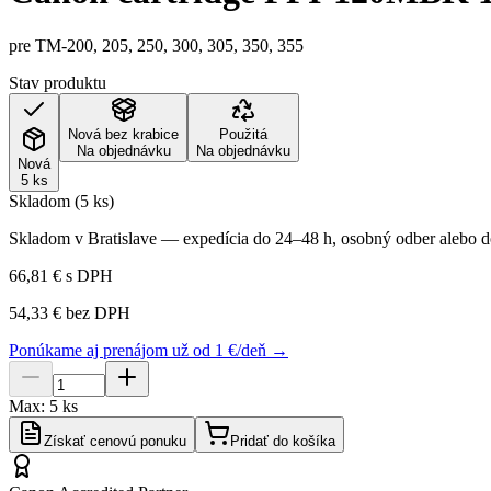
pre TM-200, 205, 250, 300, 305, 350, 355
Stav produktu
Nová bez krabice
Použitá
Na objednávku
Na objednávku
Nová
5 ks
Skladom (5 ks)
Skladom v Bratislave — expedícia do 24–48 h, osobný odber alebo do
66,81 €
s DPH
54,33 €
bez DPH
Ponúkame aj prenájom už od 1 €/deň →
Max:
5
ks
Získať cenovú ponuku
Pridať do košíka