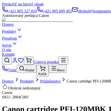
Preskočiť na hlavný obsah
+421 905 327 819
+421 905 609 402
obchod@konturaslov
Autorizovaný predajca Canon
Domov
Produkty
Prenájom
Servis
O nás
Kontakt
Cenová ponuka
Volať
Hľadať
Menu
Košík
Domov
Produkty
Príslušenstvo
Canon cartridge PFI-120M
Obrázok nedostupný
Canon
SKU:
2884C001
Canon cartridge PFI-120MBK 