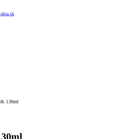
akia.sk
BK 130ml
130ml