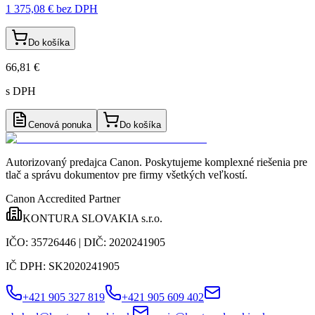
1 375,08 €
bez DPH
Do košíka
66,81 €
s DPH
Cenová ponuka
Do košíka
Autorizovaný predajca Canon
. Poskytujeme komplexné riešenia pre
tlač a správu dokumentov pre firmy všetkých veľkostí.
Canon Accredited Partner
KONTURA SLOVAKIA s.r.o.
IČO:
35726446
| DIČ:
2020241905
IČ DPH:
SK2020241905
+421 905 327 819
+421 905 609 402