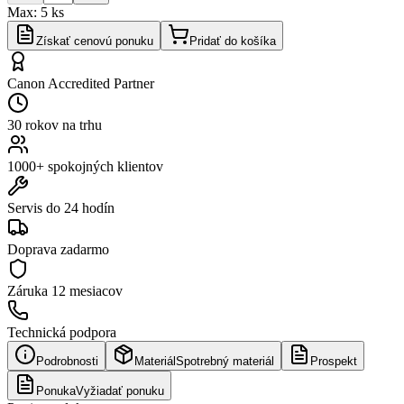
Max:
5
ks
Získať cenovú ponuku
Pridať do košíka
Canon Accredited Partner
30 rokov na trhu
1000+ spokojných klientov
Servis do 24 hodín
Doprava zadarmo
Záruka
12 mesiacov
Technická podpora
Podrobnosti
Materiál
Spotrebný materiál
Prospekt
Ponuka
Vyžiadať ponuku