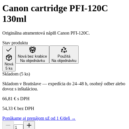
Canon cartridge PFI-120C
130ml
Originálna atramentová náplň Canon PFI-120C.
Stav produktu
Nová bez krabice
Použitá
Na objednávku
Na objednávku
Nová
5 ks
Skladom (5 ks)
Skladom v Bratislave — expedícia do 24–48 h, osobný odber alebo
dovoz s inštaláciou.
66,81 €
s DPH
54,33 €
bez DPH
Ponúkame aj prenájom už od 1 €/deň →