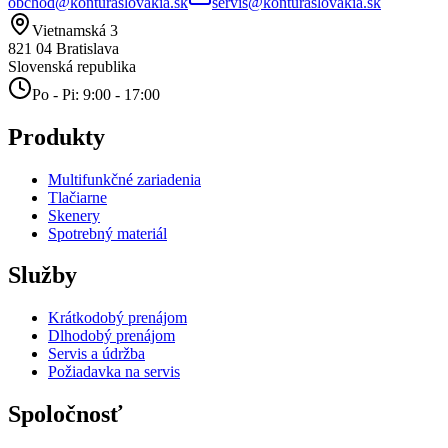
obchod@konturaslovakia.sk
servis@konturaslovakia.sk
Vietnamská 3
821 04
Bratislava
Slovenská republika
Po - Pi: 9:00 - 17:00
Produkty
Multifunkčné zariadenia
Tlačiarne
Skenery
Spotrebný materiál
Služby
Krátkodobý prenájom
Dlhodobý prenájom
Servis a údržba
Požiadavka na servis
Spoločnosť