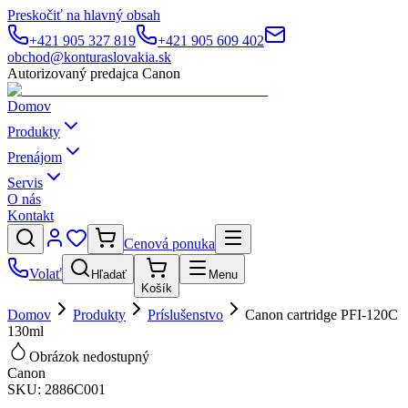
Preskočiť na hlavný obsah
+421 905 327 819
+421 905 609 402
obchod@konturaslovakia.sk
Autorizovaný predajca Canon
Domov
Produkty
Prenájom
Servis
O nás
Kontakt
Cenová ponuka
Volať
Hľadať
Menu
Košík
Domov
Produkty
Príslušenstvo
Canon cartridge PFI-120C
130ml
Obrázok nedostupný
Canon
SKU:
2886C001