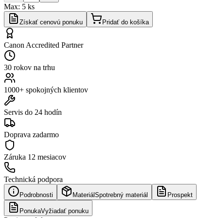
Max:
5
ks
Získať cenovú ponuku
Pridať do košíka
Canon Accredited Partner
30 rokov na trhu
1000+ spokojných klientov
Servis do 24 hodín
Doprava zadarmo
Záruka
12 mesiacov
Technická podpora
Podrobnosti
Materiál
Spotrebný materiál
Prospekt
Ponuka
Vyžiadať ponuku