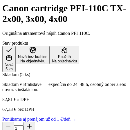
Canon cartridge PFI-110C TX-
2x00, 3x00, 4x00
Originálna atramentová náplň Canon PFI-110C.
Stav produktu
Nová bez krabice
Použitá
Na objednávku
Na objednávku
Nová
5 ks
Skladom (5 ks)
Skladom v Bratislave — expedícia do 24–48 h, osobný odber alebo
dovoz s inštaláciou.
82,81 €
s DPH
67,33 €
bez DPH
Ponúkame aj prenájom už od 1 €/deň →