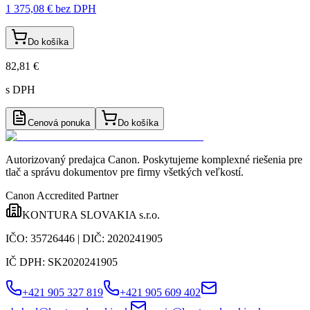
1 375,08 €
bez DPH
Do košíka
82,81 €
s DPH
Cenová ponuka
Do košíka
Autorizovaný predajca Canon
. Poskytujeme komplexné riešenia pre
tlač a správu dokumentov pre firmy všetkých veľkostí.
Canon Accredited Partner
KONTURA SLOVAKIA s.r.o.
IČO:
35726446
| DIČ:
2020241905
IČ DPH:
SK2020241905
+421 905 327 819
+421 905 609 402