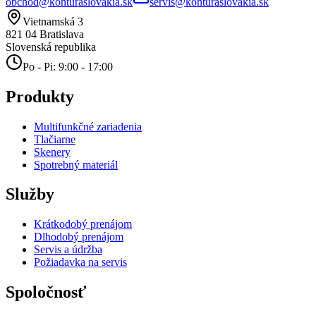
obchod@konturaslovakia.sk
servis@konturaslovakia.sk
Vietnamská 3
821 04
Bratislava
Slovenská republika
Po - Pi: 9:00 - 17:00
Produkty
Multifunkčné zariadenia
Tlačiarne
Skenery
Spotrebný materiál
Služby
Krátkodobý prenájom
Dlhodobý prenájom
Servis a údržba
Požiadavka na servis
Spoločnosť