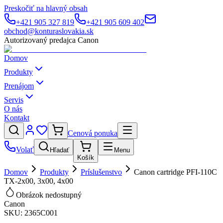
Preskočiť na hlavný obsah
+421 905 327 819
+421 905 609 402
obchod@konturaslovakia.sk
Autorizovaný predajca Canon
Domov
Produkty
Prenájom
Servis
O nás
Kontakt
Cenová ponuka
Volať
Hľadať
Menu
Košík
Domov
Produkty
Príslušenstvo
Canon cartridge PFI-110C
TX-2x00, 3x00, 4x00
Obrázok nedostupný
Canon
SKU:
2365C001