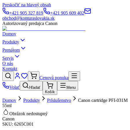
Preskočiť na hlavný obsah
+421 905 327 819
+421 905 609 402
obchod@konturaslovakia.sk
Autorizovaný predajca Canon
Domov
Produkty
Prenájom
Servis
O nás
Kontakt
Cenová ponuka
Volať
Hľadať
Menu
Košík
Domov
Produkty
Príslušenstvo
Canon cartridge PFI-031M
55ml
Obrázok nedostupný
Canon
SKU:
6265C001