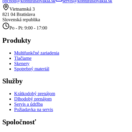
obchod@konturaslovakia.sk
servis@konturaslovakia.sk
Vietnamská 3
821 04
Bratislava
Slovenská republika
Po - Pi: 9:00 - 17:00
Produkty
Multifunkčné zariadenia
Tlačiarne
Skenery
Spotrebný materiál
Služby
Krátkodobý prenájom
Dlhodobý prenájom
Servis a údržba
Požiadavka na servis
Spoločnosť