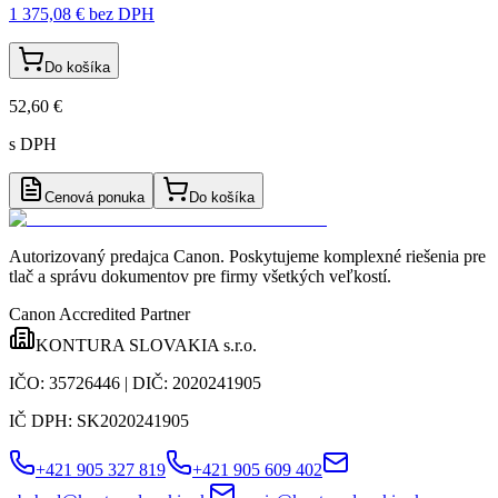
1 375,08 €
bez DPH
Do košíka
52,60 €
s DPH
Cenová ponuka
Do košíka
Autorizovaný predajca Canon
. Poskytujeme komplexné riešenia pre
tlač a správu dokumentov pre firmy všetkých veľkostí.
Canon Accredited Partner
KONTURA SLOVAKIA s.r.o.
IČO:
35726446
| DIČ:
2020241905
IČ DPH:
SK2020241905
+421 905 327 819
+421 905 609 402