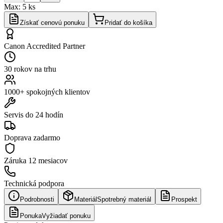
Max:
5
ks
Získať cenovú ponuku
Pridať do košíka
Canon Accredited Partner
30 rokov na trhu
1000+ spokojných klientov
Servis do 24 hodín
Doprava zadarmo
Záruka
12 mesiacov
Technická podpora
Podrobnosti
Materiál
Spotrebný materiál
Prospekt
Ponuka
Vyžiadať ponuku