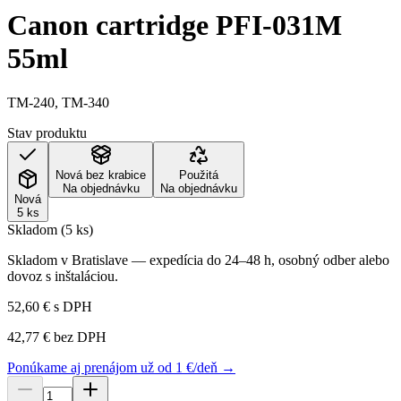
Canon cartridge PFI-031M
55ml
TM-240, TM-340
Stav produktu
Nová bez krabice
Použitá
Na objednávku
Na objednávku
Nová
5 ks
Skladom (5 ks)
Skladom v Bratislave — expedícia do 24–48 h, osobný odber alebo
dovoz s inštaláciou.
52,60 €
s DPH
42,77 €
bez DPH
Ponúkame aj prenájom už od 1 €/deň →