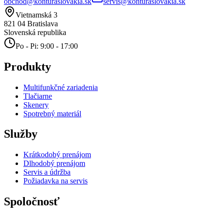
obchod@konturaslovakia.sk
servis@konturaslovakia.sk
Vietnamská 3
821 04
Bratislava
Slovenská republika
Po - Pi: 9:00 - 17:00
Produkty
Multifunkčné zariadenia
Tlačiarne
Skenery
Spotrebný materiál
Služby
Krátkodobý prenájom
Dlhodobý prenájom
Servis a údržba
Požiadavka na servis
Spoločnosť