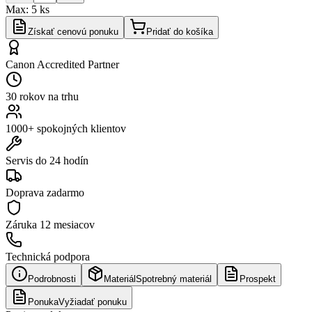
Max:
5
ks
Získať cenovú ponuku
Pridať do košíka
Canon Accredited Partner
30 rokov na trhu
1000+ spokojných klientov
Servis do 24 hodín
Doprava zadarmo
Záruka
12 mesiacov
Technická podpora
Podrobnosti
Materiál
Spotrebný materiál
Prospekt
Ponuka
Vyžiadať ponuku