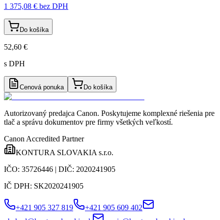
1 375,08 €
bez DPH
Do košíka
52,60 €
s DPH
Cenová ponuka
Do košíka
Autorizovaný predajca Canon
. Poskytujeme komplexné riešenia pre
tlač a správu dokumentov pre firmy všetkých veľkostí.
Canon Accredited Partner
KONTURA SLOVAKIA s.r.o.
IČO:
35726446
| DIČ:
2020241905
IČ DPH:
SK2020241905
+421 905 327 819
+421 905 609 402