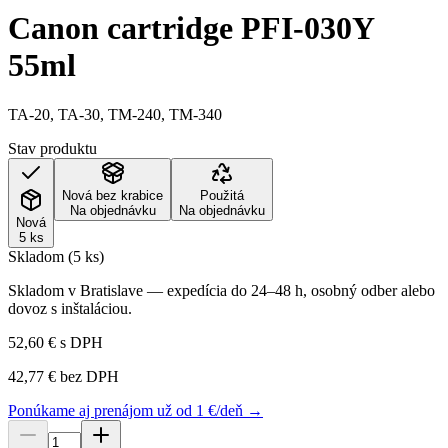
Canon cartridge PFI-030Y
55ml
TA-20, TA-30, TM-240, TM-340
Stav produktu
Nová bez krabice
Použitá
Na objednávku
Na objednávku
Nová
5 ks
Skladom (5 ks)
Skladom v Bratislave — expedícia do 24–48 h, osobný odber alebo
dovoz s inštaláciou.
52,60 €
s DPH
42,77 €
bez DPH
Ponúkame aj prenájom už od 1 €/deň →