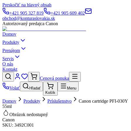
Preskočiť na hlavný obsah
+421 905 327 819
+421 905 609 402
obchod@konturaslovakia.sk
Autorizovaný predajca Canon
Domov
Produkty
Prenájom
Servis
O nás
Kontakt
Cenová ponuka
Volať
Hľadať
Menu
Košík
Domov
Produkty
Príslušenstvo
Canon cartridge PFI-030Y
55ml
Obrázok nedostupný
Canon
SKU:
3492C001