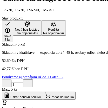
TA-20, TA-30, TM-240, TM-340
Stav produktu
Nová bez krabice
Použitá
Na objednávku
Na objednávku
Nová
5 ks
Skladom (5 ks)
Skladom v Bratislave — expedícia do 24–48 h, osobný odber alebo do
52,60 €
s DPH
42,77 €
bez DPH
Ponúkame aj prenájom už od 1 €/deň →
Max:
5
ks
Získať cenovú ponuku
Pridať do košíka