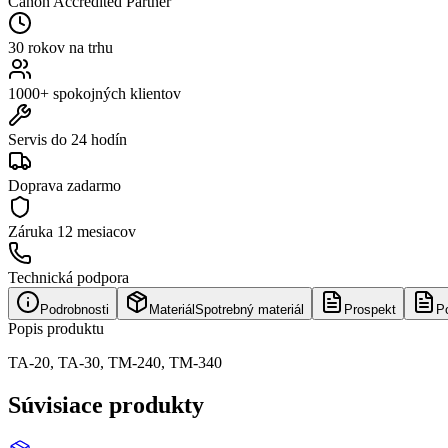
Canon Accredited Partner
30 rokov na trhu
1000+ spokojných klientov
Servis do 24 hodín
Doprava zadarmo
Záruka
12 mesiacov
Technická podpora
Podrobnosti
Materiál
Spotrebný materiál
Prospekt
P
Popis produktu
TA-20, TA-30, TM-240, TM-340
Súvisiace produkty