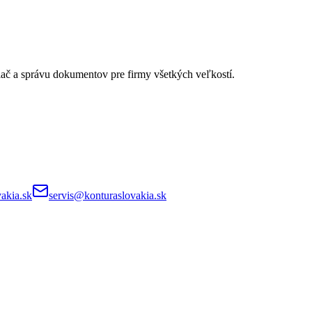
lač a správu dokumentov pre firmy všetkých veľkostí.
akia.sk
servis@konturaslovakia.sk