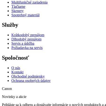
Multifunkčné zariadenia
Tlačiarne
Skenery
Spotrebný materiál
Služby
Krátkodobý prenájom
Dlhodobý prenájom
Servis a údržba
Požiadavka na servis
Spoločnosť
O nás
Kontakt
Obchodné podmienky
Ochrana osobných údajov
Canon
Novinky a akcie
Prihláste sa k odberu a dostávajte informácie o nových produktoch a 