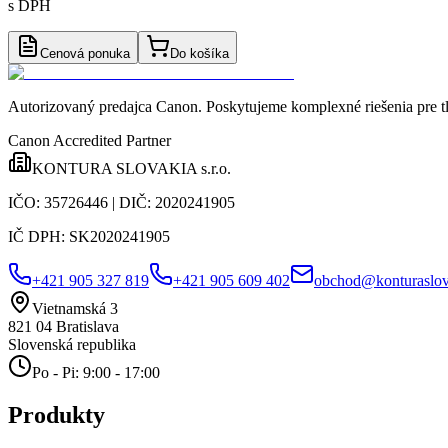
s DPH
Cenová ponuka
Do košíka
Autorizovaný predajca Canon
. Poskytujeme komplexné riešenia pre t
Canon Accredited Partner
KONTURA SLOVAKIA s.r.o.
IČO:
35726446
| DIČ:
2020241905
IČ DPH:
SK2020241905
+421 905 327 819
+421 905 609 402
obchod@konturaslov
Vietnamská 3
821 04
Bratislava
Slovenská republika
Po - Pi: 9:00 - 17:00
Produkty