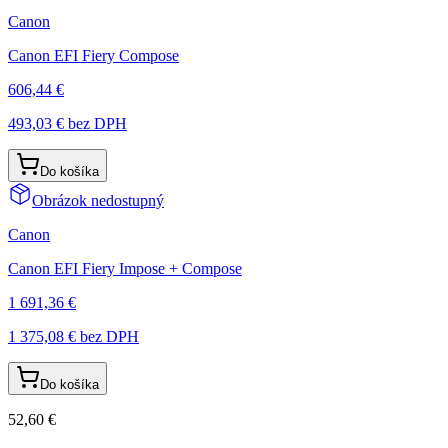
Canon
Canon EFI Fiery Compose
606,44 €
493,03 €
bez DPH
Do košíka
Obrázok nedostupný
Canon
Canon EFI Fiery Impose + Compose
1 691,36 €
1 375,08 €
bez DPH
Do košíka
52,60 €