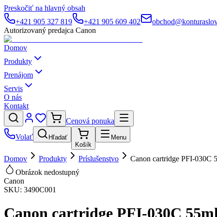
Preskočiť na hlavný obsah
+421 905 327 819
+421 905 609 402
obchod@konturaslov
Autorizovaný predajca Canon
Domov
Produkty
Prenájom
Servis
O nás
Kontakt
Cenová ponuka
Volať
Hľadať
Menu
Košík
Domov
Produkty
Príslušenstvo
Canon cartridge PFI-030C 
Obrázok nedostupný
Canon
SKU:
3490C001
Canon cartridge PFI-030C 55m