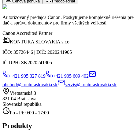
Cenová ponuka
Predobjednať
Autorizovaný predajca Canon
. Poskytujeme komplexné riešenia pre
tlač a správu dokumentov pre firmy všetkých veľkostí.
Canon Accredited Partner
KONTURA SLOVAKIA s.r.o.
IČO:
35726446
| DIČ:
2020241905
IČ DPH:
SK2020241905
+421 905 327 819
+421 905 609 402
obchod@konturaslovakia.sk
servis@konturaslovakia.sk
Vietnamská 3
821 04
Bratislava
Slovenská republika
Po - Pi: 9:00 - 17:00
Produkty