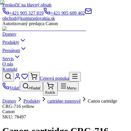
Preskočiť na hlavný obsah
+421 905 327 819
+421 905 609 402
obchod@konturaslovakia.sk
Autorizovaný predajca Canon
Domov
Produkty
Prenájom
Servis
O nás
Kontakt
Cenová ponuka
Volať
Hľadať
Menu
Košík
Domov
Produkty
cartridge tonerové
Canon cartridge
CRG-716 yellow
Canon
SKU:
78497