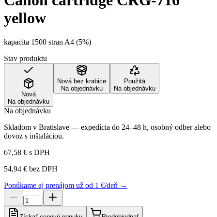
Canon cartridge CRG-716
yellow
kapacita 1500 stran A4 (5%)
Stav produktu
Nová bez krabice
Použitá
Na objednávku
Na objednávku
Nová
Na objednávku
Na objednávku
Skladom v Bratislave — expedícia do 24–48 h, osobný odber alebo
dovoz s inštaláciou.
67,58 €
s DPH
54,94 €
bez DPH
Ponúkame aj prenájom už od 1 €/deň →
Získať cenovú ponuku
Predobjednať