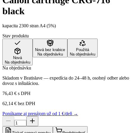
Canon cartridge CRG-716
black
kapacita 2300 stran A4 (5%)
Stav produktu
Nová bez krabice
Použitá
Na objednávku
Na objednávku
Nová
Na objednávku
Na objednávku
Skladom v Bratislave — expedícia do 24–48 h, osobný odber alebo
dovoz s inštaláciou.
76,43 €
s DPH
62,14 €
bez DPH
Ponúkame aj prenájom už od 1 €/deň →
Získať cenovú ponuku
Predobjednať