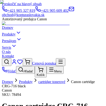
Preskočiť na hlavný obsah
+421 905 327 819
+421 905 609 402
obchod@konturaslovakia.sk
Autorizovaný predajca Canon
Domov
Produkty
Prenájom
Servis
O nás
Kontakt
Cenová ponuka
Volať
Hľadať
Menu
Košík
Domov
Produkty
cartridge tonerové
Canon cartridge
CRG-716 black
Canon
SKU:
78494