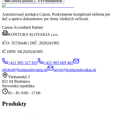
Cenová ponuka
Predobjednať
Autorizovaný predajca Canon
. Poskytujeme komplexné riešenia pre
tlač a správu dokumentov pre firmy všetkých veľkostí.
Canon Accredited Partner
KONTURA SLOVAKIA s.r.o.
IČO:
35726446
| DIČ:
2020241905
IČ DPH:
SK2020241905
+421 905 327 819
+421 905 609 402
obchod@konturaslovakia.sk
servis@konturaslovakia.sk
Vietnamská 3
821 04
Bratislava
Slovenská republika
Po - Pi: 9:00 - 17:00
Produkty