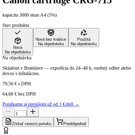
Canon cartridge CRG-715
kapacita 3000 stran A4 (5%)
Stav produktu
Nová bez krabice
Použitá
Na objednávku
Na objednávku
Nová
Na objednávku
Na objednávku
Skladom v Bratislave — expedícia do 24–48 h, osobný odber alebo
dovoz s inštaláciou.
79,56 €
s DPH
64,68 €
bez DPH
Ponúkame aj prenájom už od 1 €/deň →
Získať cenovú ponuku
Predobjednať