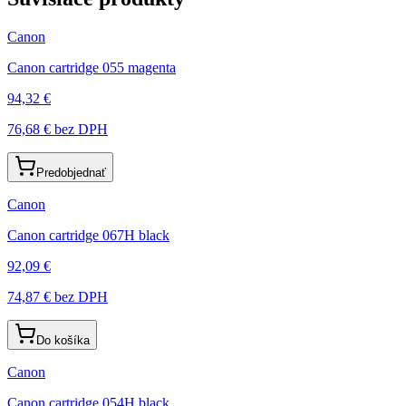
Canon
Canon cartridge 055 magenta
94,32 €
76,68 €
bez DPH
Predobjednať
Canon
Canon cartridge 067H black
92,09 €
74,87 €
bez DPH
Do košíka
Canon
Canon cartridge 054H black