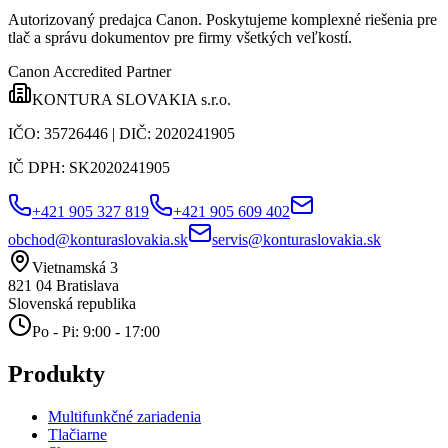
Autorizovaný predajca Canon
. Poskytujeme komplexné riešenia pre
tlač a správu dokumentov pre firmy všetkých veľkostí.
Canon Accredited Partner
KONTURA SLOVAKIA s.r.o.
IČO:
35726446
| DIČ:
2020241905
IČ DPH:
SK2020241905
+421 905 327 819
+421 905 609 402
obchod@konturaslovakia.sk
servis@konturaslovakia.sk
Vietnamská 3
821 04
Bratislava
Slovenská republika
Po - Pi: 9:00 - 17:00
Produkty
Multifunkčné zariadenia
Tlačiarne