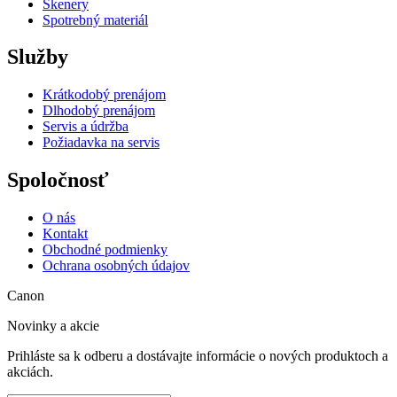
Skenery
Spotrebný materiál
Služby
Krátkodobý prenájom
Dlhodobý prenájom
Servis a údržba
Požiadavka na servis
Spoločnosť
O nás
Kontakt
Obchodné podmienky
Ochrana osobných údajov
Canon
Novinky a akcie
Prihláste sa k odberu a dostávajte informácie o nových produktoch a
akciách.