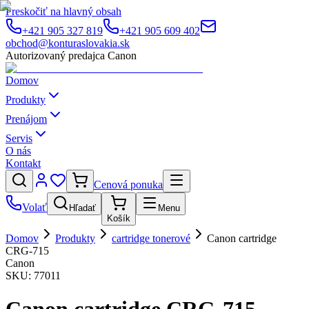
Preskočiť na hlavný obsah
+421 905 327 819
+421 905 609 402
obchod@konturaslovakia.sk
Autorizovaný predajca Canon
Domov
Produkty
Prenájom
Servis
O nás
Kontakt
Cenová ponuka
Volať
Hľadať
Menu
Košík
Domov
Produkty
cartridge tonerové
Canon cartridge
CRG-715
Canon
SKU:
77011