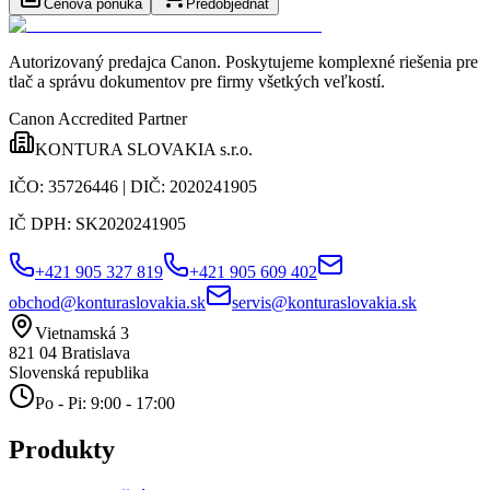
Cenová ponuka
Predobjednať
Autorizovaný predajca Canon
. Poskytujeme komplexné riešenia pre
tlač a správu dokumentov pre firmy všetkých veľkostí.
Canon Accredited Partner
KONTURA SLOVAKIA s.r.o.
IČO:
35726446
| DIČ:
2020241905
IČ DPH:
SK2020241905
+421 905 327 819
+421 905 609 402
obchod@konturaslovakia.sk
servis@konturaslovakia.sk
Vietnamská 3
821 04
Bratislava
Slovenská republika
Po - Pi: 9:00 - 17:00
Produkty