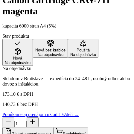
Canon cartridge CRG-711
magenta
kapacita 6000 stran A4 (5%)
Stav produktu
Nová bez krabice
Použitá
Na objednávku
Na objednávku
Nová
Na objednávku
Na objednávku
Skladom v Bratislave — expedícia do 24–48 h, osobný odber alebo
dovoz s inštaláciou.
173,10 €
s DPH
140,73 €
bez DPH
Ponúkame aj prenájom už od 1 €/deň →
Získať cenovú ponuku
Predobjednať