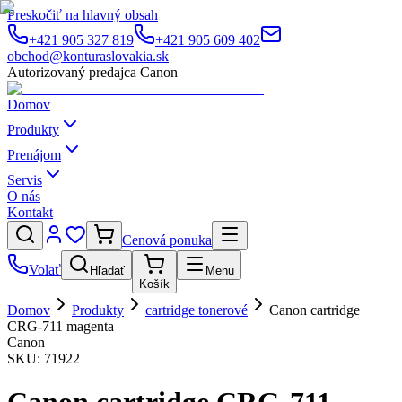
Preskočiť na hlavný obsah
+421 905 327 819
+421 905 609 402
obchod@konturaslovakia.sk
Autorizovaný predajca Canon
Domov
Produkty
Prenájom
Servis
O nás
Kontakt
Cenová ponuka
Volať
Hľadať
Menu
Košík
Domov
Produkty
cartridge tonerové
Canon cartridge
CRG-711 magenta
Canon
SKU:
71922