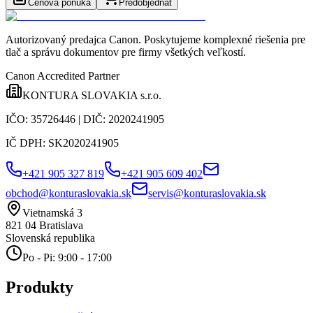
Cenová ponuka
Predobjednať
Autorizovaný predajca Canon
. Poskytujeme komplexné riešenia pre
tlač a správu dokumentov pre firmy všetkých veľkostí.
Canon Accredited Partner
KONTURA SLOVAKIA s.r.o.
IČO:
35726446
| DIČ:
2020241905
IČ DPH:
SK2020241905
+421 905 327 819
+421 905 609 402
obchod@konturaslovakia.sk
servis@konturaslovakia.sk
Vietnamská 3
821 04
Bratislava
Slovenská republika
Po - Pi: 9:00 - 17:00
Produkty