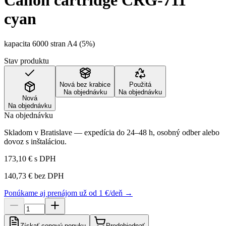
Canon cartridge CRG-711
cyan
kapacita 6000 stran A4 (5%)
Stav produktu
Nová bez krabice
Použitá
Na objednávku
Na objednávku
Nová
Na objednávku
Na objednávku
Skladom v Bratislave — expedícia do 24–48 h, osobný odber alebo
dovoz s inštaláciou.
173,10 €
s DPH
140,73 €
bez DPH
Ponúkame aj prenájom už od 1 €/deň →
Získať cenovú ponuku
Predobjednať