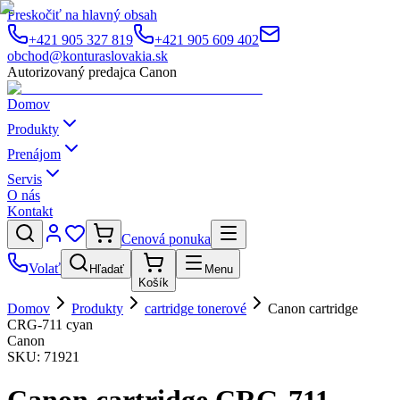
Preskočiť na hlavný obsah
+421 905 327 819
+421 905 609 402
obchod@konturaslovakia.sk
Autorizovaný predajca Canon
Domov
Produkty
Prenájom
Servis
O nás
Kontakt
Cenová ponuka
Volať
Hľadať
Menu
Košík
Domov
Produkty
cartridge tonerové
Canon cartridge
CRG-711 cyan
Canon
SKU:
71921