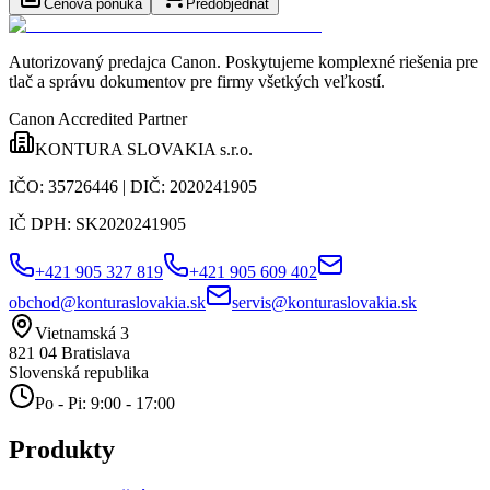
Cenová ponuka
Predobjednať
Autorizovaný predajca Canon
. Poskytujeme komplexné riešenia pre
tlač a správu dokumentov pre firmy všetkých veľkostí.
Canon Accredited Partner
KONTURA SLOVAKIA s.r.o.
IČO:
35726446
| DIČ:
2020241905
IČ DPH:
SK2020241905
+421 905 327 819
+421 905 609 402
obchod@konturaslovakia.sk
servis@konturaslovakia.sk
Vietnamská 3
821 04
Bratislava
Slovenská republika
Po - Pi: 9:00 - 17:00
Produkty