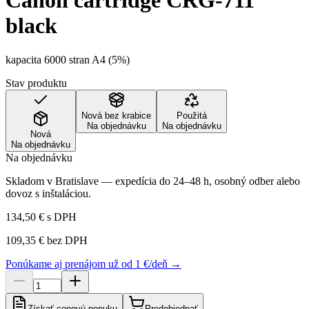
Canon cartridge CRG-711
black
kapacita 6000 stran A4 (5%)
Stav produktu
Nová bez krabice
Použitá
Na objednávku
Na objednávku
Nová
Na objednávku
Na objednávku
Skladom v Bratislave — expedícia do 24–48 h, osobný odber alebo
dovoz s inštaláciou.
134,50 €
s DPH
109,35 €
bez DPH
Ponúkame aj prenájom už od 1 €/deň →
Získať cenovú ponuku
Predobjednať