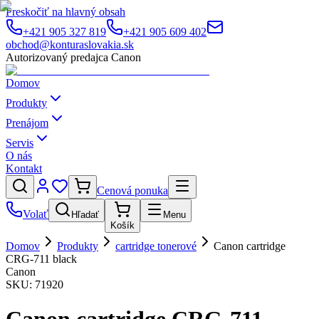
Preskočiť na hlavný obsah
+421 905 327 819
+421 905 609 402
obchod@konturaslovakia.sk
Autorizovaný predajca Canon
Domov
Produkty
Prenájom
Servis
O nás
Kontakt
Cenová ponuka
Volať
Hľadať
Menu
Košík
Domov
Produkty
cartridge tonerové
Canon cartridge
CRG-711 black
Canon
SKU:
71920