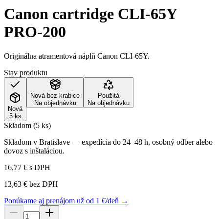
Canon cartridge CLI-65Y
PRO-200
Originálna atramentová náplň Canon CLI-65Y.
Stav produktu
Nová bez krabice
Použitá
Na objednávku
Na objednávku
Nová
5 ks
Skladom (5 ks)
Skladom v Bratislave — expedícia do 24–48 h, osobný odber alebo
dovoz s inštaláciou.
16,77 €
s DPH
13,63 €
bez DPH
Ponúkame aj prenájom už od 1 €/deň →