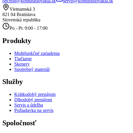
obchod@konturaslovakia.sk
servis@konturaslovakia.sk
Vietnamská 3
821 04
Bratislava
Slovenská republika
Po - Pi: 9:00 - 17:00
Produkty
Multifunkčné zariadenia
Tlačiarne
Skenery
Spotrebný materiál
Služby
Krátkodobý prenájom
Dlhodobý prenájom
Servis a údržba
Požiadavka na servis
Spoločnosť