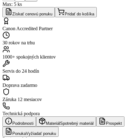
Max:
5
ks
Získať cenovú ponuku
Pridať do košíka
Canon Accredited Partner
30 rokov na trhu
1000+ spokojných klientov
Servis do 24 hodín
Doprava zadarmo
Záruka
12 mesiacov
Technická podpora
Podrobnosti
Materiál
Spotrebný materiál
Prospekt
Ponuka
Vyžiadať ponuku