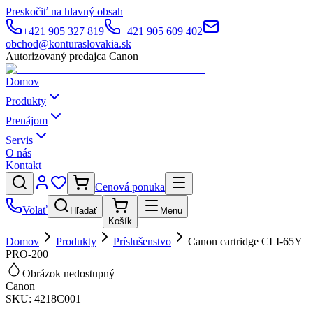
Preskočiť na hlavný obsah
+421 905 327 819
+421 905 609 402
obchod@konturaslovakia.sk
Autorizovaný predajca Canon
Domov
Produkty
Prenájom
Servis
O nás
Kontakt
Cenová ponuka
Volať
Hľadať
Menu
Košík
Domov
Produkty
Príslušenstvo
Canon cartridge CLI-65Y
PRO-200
Obrázok nedostupný
Canon
SKU:
4218C001