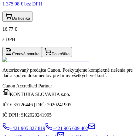
1 375,08 €
bez DPH
Do košíka
16,77 €
s DPH
Cenová ponuka
Do košíka
Autorizovaný predajca Canon
. Poskytujeme komplexné riešenia pre
tlač a správu dokumentov pre firmy všetkých veľkostí.
Canon Accredited Partner
KONTURA SLOVAKIA s.r.o.
IČO:
35726446
| DIČ:
2020241905
IČ DPH:
SK2020241905
+421 905 327 819
+421 905 609 402