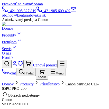
Preskočiť na hlavný obsah
+421 905 327 819
+421 905 609 402
obchod@konturaslovakia.sk
Autorizovaný predajca Canon
Domov
Produkty
Prenájom
Servis
O nás
Kontakt
Cenová ponuka
Volať
Hľadať
Menu
Košík
Domov
Produkty
Príslušenstvo
Canon cartridge CLI-
65PC PRO-200
Obrázok nedostupný
Canon
SKU:
4220C001