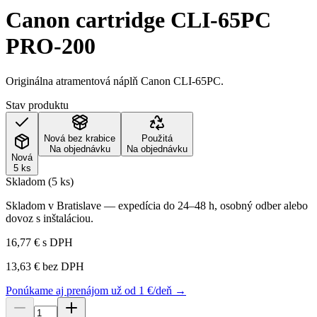
Canon cartridge CLI-65PC
PRO-200
Originálna atramentová náplň Canon CLI-65PC.
Stav produktu
Nová bez krabice
Použitá
Na objednávku
Na objednávku
Nová
5 ks
Skladom (5 ks)
Skladom v Bratislave — expedícia do 24–48 h, osobný odber alebo
dovoz s inštaláciou.
16,77 €
s DPH
13,63 €
bez DPH
Ponúkame aj prenájom už od 1 €/deň →