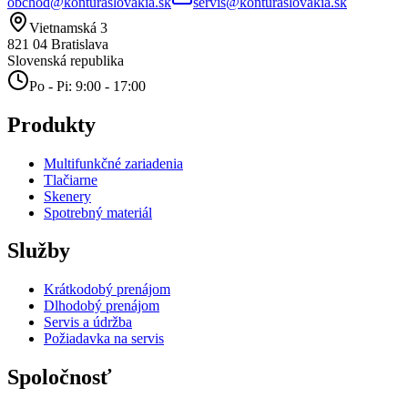
obchod@konturaslovakia.sk
servis@konturaslovakia.sk
Vietnamská 3
821 04
Bratislava
Slovenská republika
Po - Pi: 9:00 - 17:00
Produkty
Multifunkčné zariadenia
Tlačiarne
Skenery
Spotrebný materiál
Služby
Krátkodobý prenájom
Dlhodobý prenájom
Servis a údržba
Požiadavka na servis
Spoločnosť