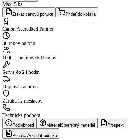
Max:
5
ks
Získať cenovú ponuku
Pridať do košíka
Canon Accredited Partner
30 rokov na trhu
1000+ spokojných klientov
Servis do 24 hodín
Doprava zadarmo
Záruka
12 mesiacov
Technická podpora
Podrobnosti
Materiál
Spotrebný materiál
Prospekt
Ponuka
Vyžiadať ponuku