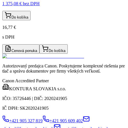
1 375,08 €
bez DPH
Do košíka
16,77 €
s DPH
Cenová ponuka
Do košíka
Autorizovaný predajca Canon
. Poskytujeme komplexné riešenia pre
tlač a správu dokumentov pre firmy všetkých veľkostí.
Canon Accredited Partner
KONTURA SLOVAKIA s.r.o.
IČO:
35726446
| DIČ:
2020241905
IČ DPH:
SK2020241905
+421 905 327 819
+421 905 609 402