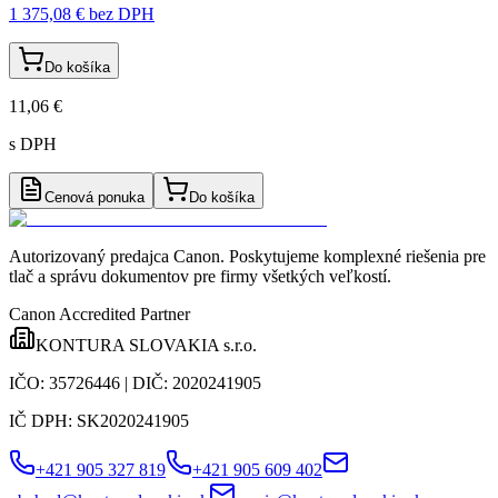
1 375,08 €
bez DPH
Do košíka
11,06 €
s DPH
Cenová ponuka
Do košíka
Autorizovaný predajca Canon
. Poskytujeme komplexné riešenia pre
tlač a správu dokumentov pre firmy všetkých veľkostí.
Canon Accredited Partner
KONTURA SLOVAKIA s.r.o.
IČO:
35726446
| DIČ:
2020241905
IČ DPH:
SK2020241905
+421 905 327 819
+421 905 609 402