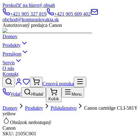
Preskočiť na hlavný obsah
+421 905 327 819
+421 905 609 402
obchod@konturaslovakia.sk
Autorizovaný predajca Canon
Domov
Produkty
Prenájom
Servis
O nás
Kontakt
Cenová ponuka
Volať
Hľadať
Menu
Košík
Domov
Produkty
Príslušenstvo
Canon cartridge CLI-581Y
yellow
Obrázok nedostupný
Canon
SKU:
2105C001