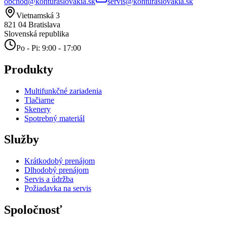
obchod@konturaslovakia.sk
servis@konturaslovakia.sk
Vietnamská 3
821 04
Bratislava
Slovenská republika
Po - Pi: 9:00 - 17:00
Produkty
Multifunkčné zariadenia
Tlačiarne
Skenery
Spotrebný materiál
Služby
Krátkodobý prenájom
Dlhodobý prenájom
Servis a údržba
Požiadavka na servis
Spoločnosť