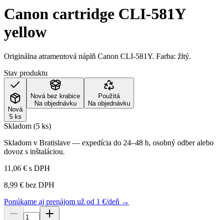
Canon cartridge CLI-581Y
yellow
Originálna atramentová náplň Canon CLI-581Y. Farba: žltý.
Stav produktu
Nová bez krabice
Použitá
Na objednávku
Na objednávku
Nová
5 ks
Skladom (5 ks)
Skladom v Bratislave — expedícia do 24–48 h, osobný odber alebo
dovoz s inštaláciou.
11,06 €
s DPH
8,99 €
bez DPH
Ponúkame aj prenájom už od 1 €/deň →