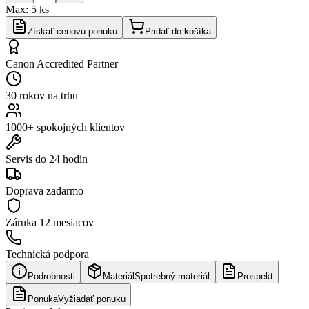
Max:
5
ks
Získať cenovú ponuku
Pridať do košíka
Canon Accredited Partner
30 rokov na trhu
1000+ spokojných klientov
Servis do 24 hodín
Doprava zadarmo
Záruka
12 mesiacov
Technická podpora
Podrobnosti
Materiál
Spotrebný materiál
Prospekt
Ponuka
Vyžiadať ponuku