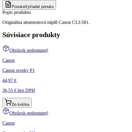
Ponuka
Vyžiadať ponuku
Popis produktu
Originálna atramentová náplň Canon CLI-581.
Súvisiace produkty
Obrázok nedostupný
Canon
Canon svorky P1
44,97 €
36,55 €
bez DPH
Do košíka
Obrázok nedostupný
Canon