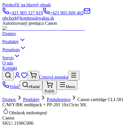
Preskočiť na hlavný obsah
+421 905 327 819
+421 905 609 402
obchod@konturaslovakia.sk
Autorizovaný predajca Canon
Domov
Produkty
Prenájom
Servis
O nás
Kontakt
Cenová ponuka
Volať
Hľadať
Menu
Košík
Domov
Produkty
Príslušenstvo
Canon cartridge CLI-581
C/M/Y/BK multipack + PP-201 10x15cm 50l.
Obrázok nedostupný
Canon
SKU:
2106C006