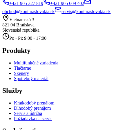
+421 905 327 819
+421 905 609 402
obchod@konturaslovakia.sk
servis@konturaslovakia.sk
Vietnamská 3
821 04
Bratislava
Slovenská republika
Po - Pi: 9:00 - 17:00
Produkty
Multifunkčné zariadenia
Tlačiarne
Skenery
Spotrebný materiál
Služby
Krátkodobý prenájom
Dlhodobý prenájom
Servis a údržba
Požiadavka na servis