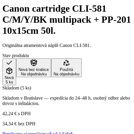
Canon cartridge CLI-581
C/M/Y/BK multipack + PP-201
10x15cm 50l.
Originálna atramentová náplň Canon CLI-581.
Stav produktu
Nová bez krabice
Použitá
Na objednávku
Na objednávku
Nová
5 ks
Skladom (5 ks)
Skladom v Bratislave — expedícia do 24–48 h, osobný odber alebo
dovoz s inštaláciou.
42,24 €
s DPH
34,34 €
bez DPH
Ponúkame aj prenájom už od 1 €/deň →