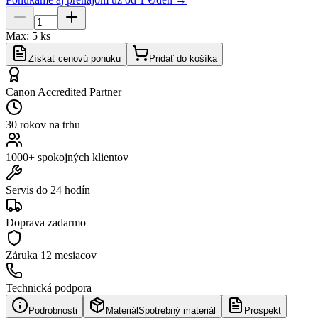
Max:
5
ks
Získať cenovú ponuku
Pridať do košíka
Canon Accredited Partner
30 rokov na trhu
1000+ spokojných klientov
Servis do 24 hodín
Doprava zadarmo
Záruka
12 mesiacov
Technická podpora
Podrobnosti
Materiál
Spotrebný materiál
Prospekt