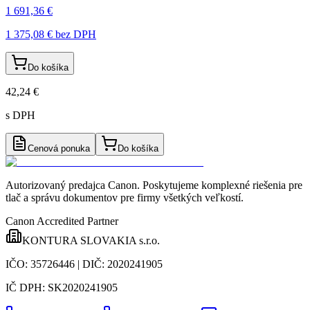
1 691,36 €
1 375,08 €
bez DPH
Do košíka
42,24 €
s DPH
Cenová ponuka
Do košíka
Autorizovaný predajca Canon
. Poskytujeme komplexné riešenia pre
tlač a správu dokumentov pre firmy všetkých veľkostí.
Canon Accredited Partner
KONTURA SLOVAKIA s.r.o.
IČO:
35726446
| DIČ:
2020241905
IČ DPH:
SK2020241905