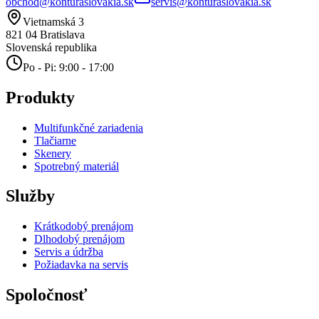
obchod@konturaslovakia.sk
servis@konturaslovakia.sk
Vietnamská 3
821 04
Bratislava
Slovenská republika
Po - Pi: 9:00 - 17:00
Produkty
Multifunkčné zariadenia
Tlačiarne
Skenery
Spotrebný materiál
Služby
Krátkodobý prenájom
Dlhodobý prenájom
Servis a údržba
Požiadavka na servis
Spoločnosť