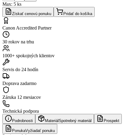
Max:
5
ks
Získať cenovú ponuku
Pridať do košíka
Canon Accredited Partner
30 rokov na trhu
1000+ spokojných klientov
Servis do 24 hodín
Doprava zadarmo
Záruka
12 mesiacov
Technická podpora
Podrobnosti
Materiál
Spotrebný materiál
Prospekt
Ponuka
Vyžiadať ponuku