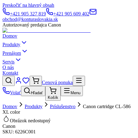
Preskočiť na hlavný obsah
+421 905 327 819
+421 905 609 402
obchod@konturaslovakia.sk
Autorizovaný predajca Canon
Domov
Produkty
Prenájom
Servis
O nás
Kontakt
Cenová ponuka
Volať
Hľadať
Menu
Košík
Domov
Produkty
Príslušenstvo
Canon cartridge CL-586
XL color
Obrázok nedostupný
Canon
SKU:
6226C001