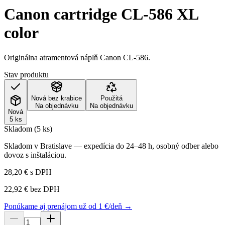
Canon cartridge CL-586 XL
color
Originálna atramentová náplň Canon CL-586.
Stav produktu
Nová bez krabice
Použitá
Na objednávku
Na objednávku
Nová
5 ks
Skladom (5 ks)
Skladom v Bratislave — expedícia do 24–48 h, osobný odber alebo
dovoz s inštaláciou.
28,20 €
s DPH
22,92 €
bez DPH
Ponúkame aj prenájom už od 1 €/deň →