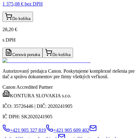
1 375,08 €
bez DPH
Do košíka
28,20 €
s DPH
Cenová ponuka
Do košíka
Autorizovaný predajca Canon
. Poskytujeme komplexné riešenia pre
tlač a správu dokumentov pre firmy všetkých veľkostí.
Canon Accredited Partner
KONTURA SLOVAKIA s.r.o.
IČO:
35726446
| DIČ:
2020241905
IČ DPH:
SK2020241905
+421 905 327 819
+421 905 609 402